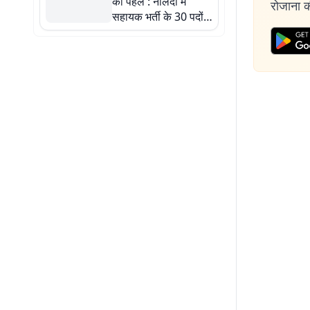
की पहल : नालंदा में
रोजाना की
सहायक भर्ती के 30 पदों
पर निकली वैकेंसी, प्रति
केस 9000 रुपये तक
मानदेय ; 20 जुलाई तक
करें आवेदन