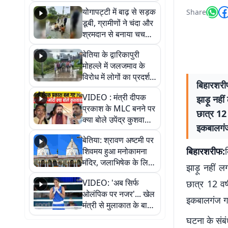
आवागमन
योगापट्टी में बाढ़ से सड़क
Share
डूबी, ग्रामीणों ने चंदा और
श्रमदान से बनाया चचरी
पुल
बेतिया के द्वारिकापुरी
मोहल्ले में जलजमाव के
विरोध में लोगों का प्रदर्शन,
बिहारशरीफ:
स्थायी समाधान की मांग
VIDEO : मंत्री दीपक
झाड़ू नहीं
प्रकाश के MLC बनने पर
छात्र 12 व
क्या बोले उपेंद्र कुशवाहा,
इकबालगंज
सुनिए
बेतिया: श्रावण अष्टमी पर
बिहारशरीफ:
शिवमय हुआ मनोकामना
मंदिर, जलाभिषेक के लिए
झाड़ू नहीं ल
लगी लंबी कतारें
VIDEO: 'अब सिर्फ
छात्र 12 वर्
ओलंपिक पर नजर'... खेल
इकबालगंज गां
मंत्री से मुलाकात के बाद
जैसमीन लंबोरिया का बड़ा
घटना के संबं
बयान