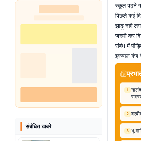
स्कूल पढ़ने ग
पिछले कई दिन
झाड़ू नही लग
जख्मी कर दिय
संबंध में पी
इकबाल गंज के
प्रभा
नालंद
1
समस्य
बरबीघ
2
संबंधित खबरें
भू-मा
3