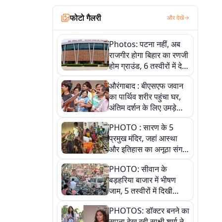
फोटो गैलरी
और देखें
Photos: पटना नहीं, अब
राजगीर होगा बिहार का रणजी
होम ग्राउंड, 6 तस्वीरों में देखें
नए स्टेडियम की पूरी कहानी
औरंगाबाद : बीएसएफ जवान
का पार्थिव शरीर पहुंचा घर,
अंतिम दर्शन के लिए उमड़े
लोग
PHOTO : सारण के 5
प्रमुख मंदिर, जहां आस्था
और इतिहास का अनूठा संगम,
तस्वीरों में जानिए
PHOTO: सीवान के
बड़हरिया बाजार में भीषण
जाम, 5 तस्वीरों में दिखी
अव्यवस्था
PHOTOS: डॉक्टर बनने का
सपना देख रही साक्षी शर्मा ने