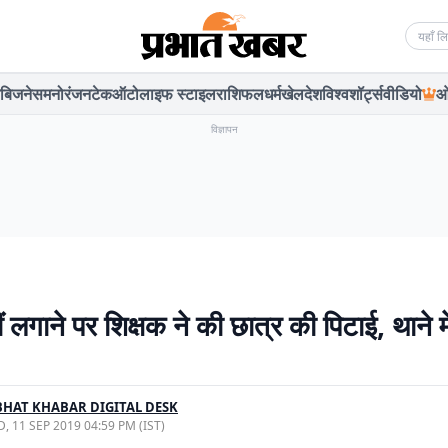
Searc
बिजनेस
मनोरंजन
टेक
ऑटो
लाइफ स्टाइल
राशिफल
धर्म
खेल
देश
विश्व
शॉर्ट्स
वीडियो
ओ
विज्ञापन
ं लगाने पर शिक्षक ने की छात्र की पिटाई, थाने में
HAT KHABAR DIGITAL DESK
, 11 SEP 2019 04:59 PM (IST)