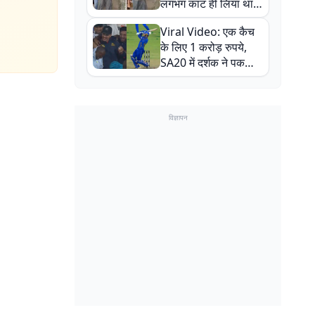
लगभग काट ही लिया था,
न्यूजीलैंड सीरीज से पहले
Viral Video: एक कैच
बाल-बाल बचे
के लिए 1 करोड़ रुपये,
SA20 में दर्शक ने पकड़ा
एक हाथ से गजब का कैच
विज्ञापन