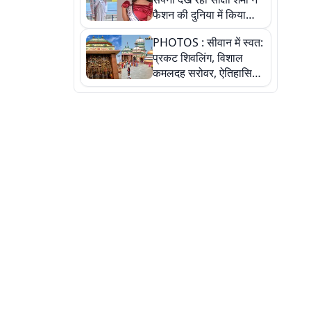
फैशन की दुनिया में किया
कमाल,जानिए बेगूसराय की
PHOTOS : सीवान में स्वत:
बेटी ने कैसे दी अपने सपनों
प्रकट शिवलिंग, विशाल
को उड़ान
कमलदह सरोवर, ऐतिहासिक
महेंद्रनाथ मंदिर और घंटाघर
की कहानी, तस्वीरों में देखिए