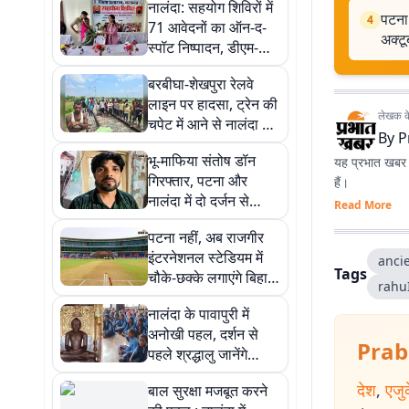
नालंदा: सहयोग शिविरों में
पटना 
4
71 आवेदनों का ऑन-द-
अक्ट
स्पॉट निष्पादन, डीएम-
एसपी ने सुनीं लोगों की
बरबीघा-शेखपुरा रेलवे
समस्याएं
लाइन पर हादसा, ट्रेन की
लेखक के 
चपेट में आने से नालंदा के
By
P
एक व्यक्ति की मौत
भू-माफिया संतोष डॉन
यह प्रभात खबर क
गिरफ्तार, पटना और
हैं।
नालंदा में दो दर्जन से
Read More
अधिक केस दर्ज, STF ने
पटना नहीं, अब राजगीर
दबोचा
इंटरनेशनल स्टेडियम में
anci
Tags
चौके-छक्के लगाएंगे बिहार
rahu
के रणजी धुरंधर, 11
नालंदा के पावापुरी में
अक्टूबर को पहला
अनोखी पहल, दर्शन से
मुकाबला
Prab
पहले श्रद्धालु जानेंगे
भगवान महावीर का जीवन
देश
,
एजु
बाल सुरक्षा मजबूत करने
दर्शन