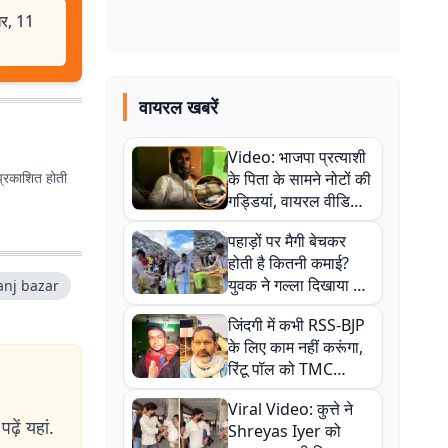
धर, 11
वायरल खबरें
Video: भाजपा प्रत्याशी
प्रकाशित होती
के पिता के सामने नोटों की
गड्डियां, वायरल वीडियो
से राजनीति में उबाल,
पहाड़ों पर मैगी बेचकर
अजित महतो बोले- TMC
होती है कितनी कमाई?
की गंदी चाल
युवक ने गल्ला दिखाया तो
nj bazar
नौकरी वालों के खड़े हो गए
जिंदगी में कभी RSS-BJP
कान
के लिए काम नहीं करूंगा,
रिंटू पॉल को TMC
ऑफिस में ले जाकर पीटा,
Viral Video: कुत्ते ने
Video वायरल
ढ़ें यहां.
Shreyas Iyer को