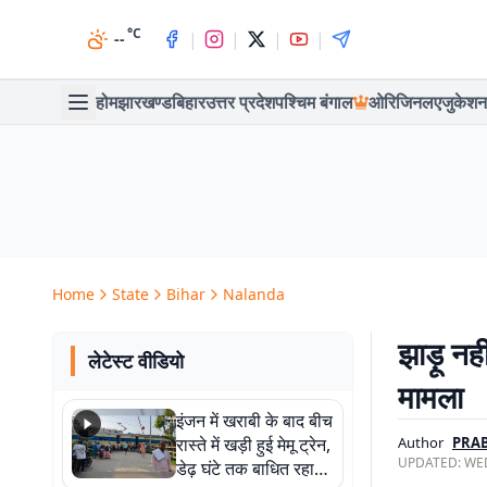
°C
|
|
|
|
--
होम
झारखण्ड
बिहार
उत्तर प्रदेश
पश्चिम बंगाल
ओरिजिनल
एजुकेशन
Home
State
Bihar
Nalanda
झाड़ू नही
लेटेस्ट वीडियो
मामला
इंजन में खराबी के बाद बीच
रास्ते में खड़ी हुई मेमू ट्रेन,
Author
PRAB
UPDATED:
WED
डेढ़ घंटे तक बाधित रहा