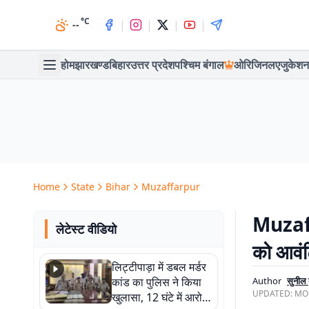
°C
|
|
|
|
--
होम
झारखण्ड
बिहार
उत्तर प्रदेश
पश्चिम बंगाल
ओरिजिनल
एजुकेशन
Home
State
Bihar
Muzaffarpur
Muzaff
लेटेस्ट वीडियो
को आवंटि
लिट्टीपाड़ा में डबल मर्डर
कांड का पुलिस ने किया
Author
सुनील 
UPDATED:
MON
खुलासा, 12 घंटे में आरोपी