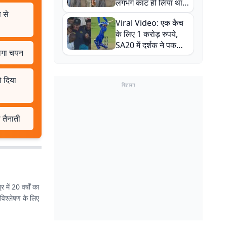
लगभग काट ही लिया था,
न्यूजीलैंड सीरीज से पहले
 से
Viral Video: एक कैच
बाल-बाल बचे
के लिए 1 करोड़ रुपये,
SA20 में दर्शक ने पकड़ा
ोगा चयन
एक हाथ से गजब का कैच
ो दिया
विज्ञापन
 तैनाती
 में 20 वर्षों का
विश्लेषण के लिए