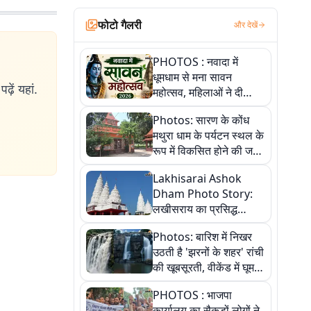
फोटो गैलरी
और देखें
PHOTOS : नवादा में
धूमधाम से मना सावन
ढ़ें यहां.
महोत्सव, महिलाओं ने दी
सांस्कृतिक प्रस्तुतियां
Photos: सारण के कोंध
मथुरा धाम के पर्यटन स्थल के
रूप में विकसित होने की जगी
आस, 9 तस्वीरों में देखें पूरी
Lakhisarai Ashok
कहानी
Dham Photo Story:
लखीसराय का प्रसिद्ध
अशोक धाम—आस्था,
Photos: बारिश में निखर
श्रृंगार, अनुष्ठान और
उठती है 'झरनों के शहर' रांची
अलौकिक संध्या आरती के
की खूबसूरती, वीकेंड में घूम
विहंगम दृश्य
आएं ये 5 वादियां
PHOTOS : भाजपा
कार्यालय का सैकड़ों लोगों ने