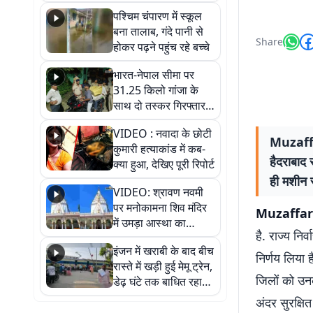
गिरफ्तार
पश्चिम चंपारण में स्कूल
बना तालाब, गंदे पानी से
Share
होकर पढ़ने पहुंच रहे बच्चे
भारत-नेपाल सीमा पर
31.25 किलो गांजा के
साथ दो तस्कर गिरफ्तार,
नेपाली नंबर की बाइक
VIDEO : नवादा के छोटी
जब्त
Muzaffar
कुमारी हत्याकांड में कब-
हैदराबाद 
क्या हुआ, देखिए पूरी रिपोर्ट
ही मशीन 
VIDEO: श्रावण नवमी
पर मनोकामना शिव मंदिर
Muzaffar
में उमड़ा आस्था का
है. राज्य नि
सैलाब, हर-हर महादेव के
इंजन में खराबी के बाद बीच
जयघोष से गूंजा परिसर
निर्णय लिया ह
रास्ते में खड़ी हुई मेमू ट्रेन,
जिलों को उन
डेढ़ घंटे तक बाधित रहा
आवागमन
अंदर सुरक्षि