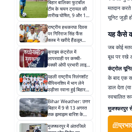
बिहार बालिका फुटबॉल
मतदान करते ह
टीम के चयन ट्रायल की
तारीख घोषित, 9 और 10
यूनिट जुड़ी 
अगस्त को होगा चयन
राष्ट्रीय हथकरघा दिवस
यह कैसे 
पर गिरिराज सिंह फैंस
क्लब ने खरीदे हैंडलूम
उत्पाद, बुनकरों को दिया
जब कोई मतदात
क्राइम कंट्रोल में
सम्मान
बूथ पर रखे 
लापरवाही पर कच्ची-
पक्की ओपी प्रभारी लाइन
कंट्रोल यूनि
क्लोज, नई प्रभारी की
पहली राष्ट्रीय स्लिंगशॉट
के बाद एक सभ
तैनाती
चैंपियनशिप में भाग लेने
डाल देता (या
उड़ीसा रवाना हुई बिहार
टीम
स्वचालित रू
Bihar Weather: उत्तर
बिहार में 9 से 13 अगस्त
मुजफ्फरपुर से
तक झमाझम बारिश के
आसार, उमस से मिलेगी
प्रभा
मुजफ्फरपुर में अंतरजिले
राहत