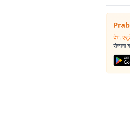
Prab
देश
,
एजु
रोजाना की