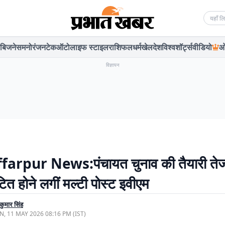
Searc
बिजनेस
मनोरंजन
टेक
ऑटो
लाइफ स्टाइल
राशिफल
धर्म
खेल
देश
विश्व
शॉर्ट्स
वीडियो
ओ
विज्ञापन
arpur News:पंचायत चुनाव की तैयारी तेज:
त होने लगीं मल्टी पोस्ट इवीएम
कुमार सिंह
, 11 MAY 2026 08:16 PM (IST)