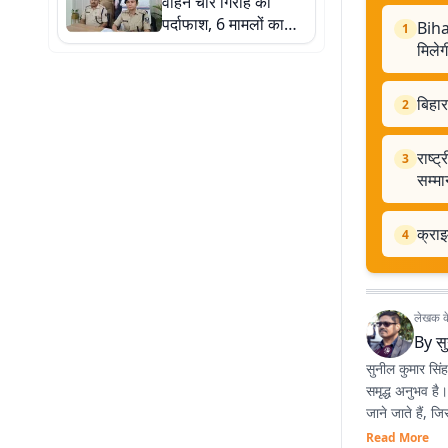
वाहन चोर गिरोह का
पर्दाफाश, 6 मामलों का
Biha
1
खुलासा, एक अरेस्ट
मिलेग
बिहा
2
राष्ट
3
सम्मा
क्राइ
4
लेखक के 
By
स
सुनील कुमार सिंह 
समृद्ध अनुभव है
जाने जाते हैं, 
Read More