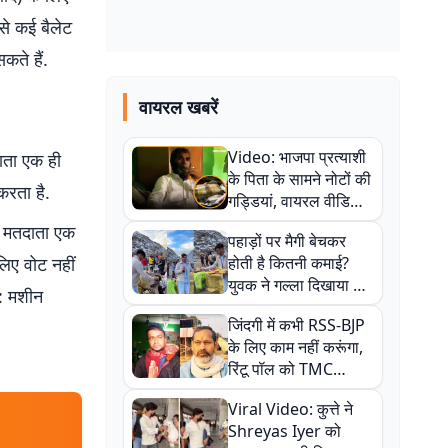
से कई बैलेट
कते हैं.
वायरल खबरें
Video: भाजपा प्रत्याशी
दाता एक ही
के पिता के सामने नोटों की
रता है.
गड्डियां, वायरल वीडियो
से राजनीति में उबाल,
े मतदाता एक
पहाड़ों पर मैगी बेचकर
अजित महतो बोले- TMC
लिए वोट नहीं
होती है कितनी कमाई?
की गंदी चाल
युवक ने गल्ला दिखाया तो
व: मशीन
नौकरी वालों के खड़े हो गए
जिंदगी में कभी RSS-BJP
कान
के लिए काम नहीं करूंगा,
रिंटू पॉल को TMC
ऑफिस में ले जाकर पीटा,
Viral Video: कुत्ते ने
Video वायरल
Shreyas Iyer को