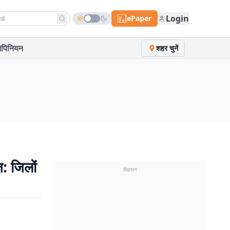
h news
Login
ePaper
पिनियन
शहर चुनें
 जिलों
विज्ञापन