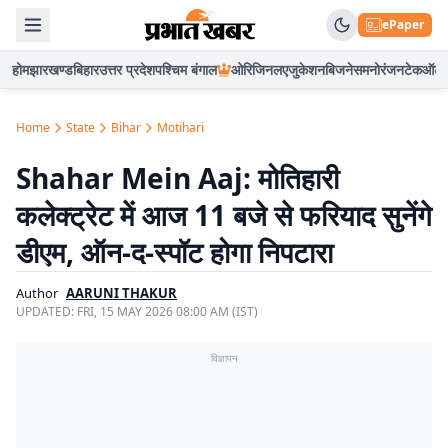
ePaper
होम
झारखण्ड
बिहार
उत्तर प्रदेश
पश्चिम बंगाल
ओरिजिनल
एजुकेशन
बिजनेस
मनोरंजन
टेक
ऑटो
Home
State
Bihar
Motihari
Shahar Mein Aaj: मोतिहारी
कलेक्ट्रेट में आज 11 बजे से फरियाद सुनेंगे
डीएम, ऑन-द-स्पॉट होगा निपटारा
Author
AARUNI THAKUR
UPDATED:
FRI, 15 MAY 2026 08:00 AM (IST)
विज्ञापन