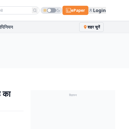
h news
Login
ePaper
पिनियन
शहर चुनें
ह का
विज्ञापन