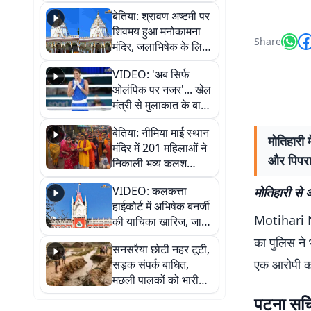
सुनिए
बेतिया: श्रावण अष्टमी पर
शिवमय हुआ मनोकामना
Share
मंदिर, जलाभिषेक के लिए
लगी लंबी कतारें
VIDEO: 'अब सिर्फ
ओलंपिक पर नजर'... खेल
मंत्री से मुलाकात के बाद
जैसमीन लंबोरिया का बड़ा
बेतिया: नीमिया माई स्थान
बयान
मोतिहारी 
मंदिर में 201 महिलाओं ने
और पिपरा 
निकाली भव्य कलश
शोभायात्रा, शिवलिंग
VIDEO: कलकत्ता
मोतिहारी से अ
प्राण-प्रतिष्ठा महोत्सव
हाईकोर्ट में अभिषेक बनर्जी
शुरू
Motihari New
की याचिका खारिज, जानें
क्या है पूरा मामला
का पुलिस ने 
सनसरैया छोटी नहर टूटी,
एक आरोपी को
सड़क संपर्क बाधित,
मछली पालकों को भारी
नुकसान
पटना सचिव