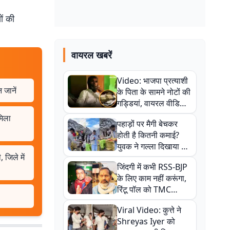
ों की
वायरल खबरें
Video: भाजपा प्रत्याशी
 जानें
के पिता के सामने नोटों की
गड्डियां, वायरल वीडियो
से राजनीति में उबाल,
मिला
पहाड़ों पर मैगी बेचकर
अजित महतो बोले- TMC
होती है कितनी कमाई?
की गंदी चाल
युवक ने गल्ला दिखाया तो
 जिले में
नौकरी वालों के खड़े हो गए
जिंदगी में कभी RSS-BJP
कान
के लिए काम नहीं करूंगा,
रिंटू पॉल को TMC
ऑफिस में ले जाकर पीटा,
Viral Video: कुत्ते ने
Video वायरल
Shreyas Iyer को