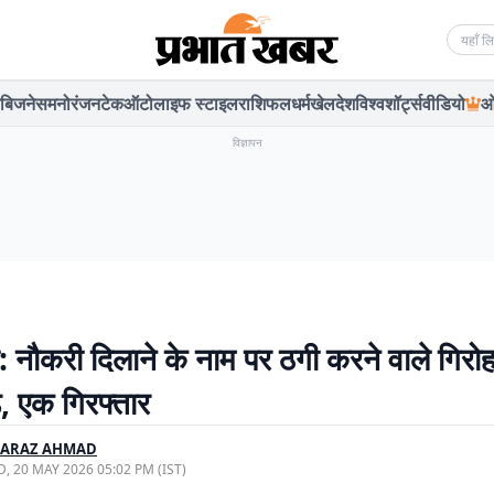
Searc
बिजनेस
मनोरंजन
टेक
ऑटो
लाइफ स्टाइल
राशिफल
धर्म
खेल
देश
विश्व
शॉर्ट्स
वीडियो
ओ
विज्ञापन
ी: नौकरी दिलाने के नाम पर ठगी करने वाले गिरो
़, एक गिरफ्तार
FARAZ AHMAD
, 20 MAY 2026 05:02 PM (IST)