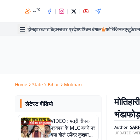
°C
|
|
|
|
--
होम
झारखण्ड
बिहार
उत्तर प्रदेश
पश्चिम बंगाल
ओरिजिनल
एजुकेशन
Home
State
Bihar
Motihari
मोतिहार
लेटेस्ट वीडियो
भंडाफोड
VIDEO : मंत्री दीपक
प्रकाश के MLC बनने पर
Author
SAR
UPDATED:
WED
क्या बोले उपेंद्र कुशवाहा,