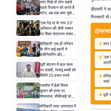
सांप दिखे तो लोग सबसे
पहले रिजवान को करते हैं
डीएसपी ने बत
फोन, अब तक बचा चुके हैं
गिरफ्तारी भी
कई बेजुबान जानें
'एक पेड़ मां के नाम-3.0'
अभियान की धीमी रफ्तार
प्रभा
पर शिक्षा मंत्रालय सख्त,
स्कूलों को मिला
मोतिहारी: एक ही परिवार
सांप 
1
अल्टीमेटम
के तीन भाई-बहनों ने
इंजीनियरिंग और
'एक प
2
पॉलिटेक्निक में मारी बाजी,
अल्ट
पूर्वी चंपारण में बाल श्रम
जिले में चर्चा
पर सख्ती, रेस्क्यू बच्चों को
मिलेंगे 25 हजार रुपये
मोतिह
3
चर्चा
रक्सौल में ईओ विमल
कुमार की हत्या पर
पूर्व
4
शोकसभा, सीबीआई जांच
की मांग
मोतिहारी सदर अस्पताल में