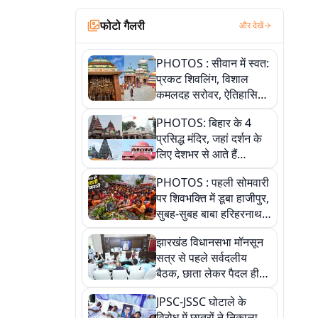
फोटो गैलरी
और देखें
PHOTOS : सीवान में स्वत:
प्रकट शिवलिंग, विशाल
कमलदह सरोवर, ऐतिहासिक
महेंद्रनाथ मंदिर और घंटाघर
PHOTOS: बिहार के 4
की कहानी, तस्वीरों में देखिए
प्रसिद्ध मंदिर, जहां दर्शन के
लिए देशभर से आते हैं
श्रद्धालु, जानिए इनकी
PHOTOS : पहली सोमवारी
खासियत
पर शिवभक्ति में डूबा हाजीपुर,
सुबह-सुबह बाबा हरिहरनाथ
मंदिर पहुंचे तेजस्वी, 10
झारखंड विधानसभा मॉनसून
तस्वीरों में देखें नजारा
सत्र से पहले सर्वदलीय
बैठक, छाता लेकर पैदल ही
सत्ता पक्ष की मीटिंग में पहुंचे
JPSC-JSSC घोटाले के
सीएम, देखें तस्वीरें
विरोध में छात्रों ने निकाला