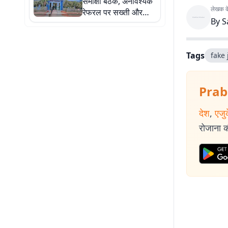
समीक्षा बैठक, अनावश्यक
लेखक के 
रेफरल पर सख्ती और
By
S
आईसीयू विस्तार का दिखा
असर
Tags
fake
Prab
देश
,
एजु
रोजाना की