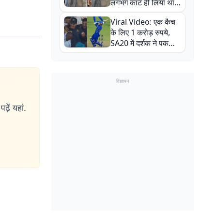
लगभग काट ही लिया था,
न्यूजीलैंड सीरीज से पहले
Viral Video: एक कैच
बाल-बाल बचे
के लिए 1 करोड़ रुपये,
SA20 में दर्शक ने पकड़ा
एक हाथ से गजब का कैच
विज्ञापन
ढ़ें यहां.