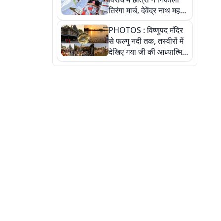
तिरंगा मार्च, देवेंद्र नाथ महतो
ने किया जल ग्रहण, देखें
PHOTOS : विष्णुपद मंदिर
तस्वीरें
से फल्गु नदी तक, तस्वीरों में
देखिए गया जी की आध्यात्मिक
पहचान