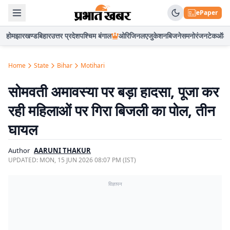
ePaper
होम
झारखण्ड
बिहार
उत्तर प्रदेश
पश्चिम बंगाल
ओरिजिनल
एजुकेशन
बिजनेस
मनोरंजन
टेक
ऑटो
Home
State
Bihar
Motihari
सोमवती अमावस्या पर बड़ा हादसा, पूजा कर
रही महिलाओं पर गिरा बिजली का पोल, तीन
घायल
Author
AARUNI THAKUR
UPDATED:
MON, 15 JUN 2026 08:07 PM (IST)
विज्ञापन