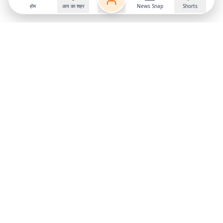
होम
आप का शहर
News Snap
Shorts
Follow us on
X
Download Mobile App
State
›
Jharkhand
›
Hindi News
Gumla News
Bihar News
Dumka News
Delhi News
Ranchi News
Odisha News
Bokaro News