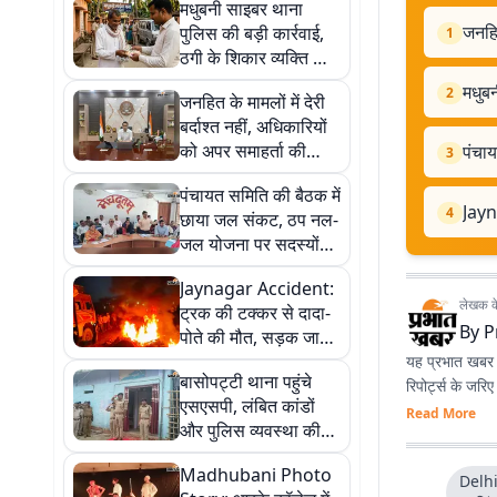
मधुबनी साइबर थाना
जनहित
पुलिस की बड़ी कार्रवाई,
1
ठगी के शिकार व्यक्ति को
लौटाए 32 हजार रुपये
मधुबन
2
जनहित के मामलों में देरी
बर्दाश्त नहीं, अधिकारियों
को अपर समाहर्ता की
पंचा
3
चेतावनी
पंचायत समिति की बैठक में
Jayn
4
छाया जल संकट, ठप नल-
जल योजना पर सदस्यों
का हंगामा
Jaynagar Accident:
लेखक के 
ट्रक की टक्कर से दादा-
By
P
पोते की मौत, सड़क जाम
कर लोगों का प्रदर्शन
यह प्रभात खबर क
बासोपट्टी थाना पहुंचे
रिपोर्ट्स के जरि
एसएसपी, लंबित कांडों
Read More
और पुलिस व्यवस्था की
समीक्षा
Madhubani Photo
Delhi 