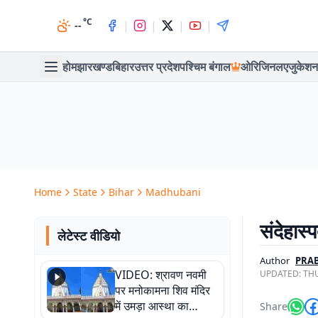
°C
|
|
|
|
--
होम
झारखण्ड
बिहार
उत्तर प्रदेश
पश्चिम बंगाल
ओरिजिनल
एजुकेशन
Home
State
Bihar
Madhubani
संदेहास
लेटेस्ट वीडियो
Author
PRA
VIDEO: श्रावण नवमी
UPDATED:
THU
पर मनोकामना शिव मंदिर
में उमड़ा आस्था का
Share