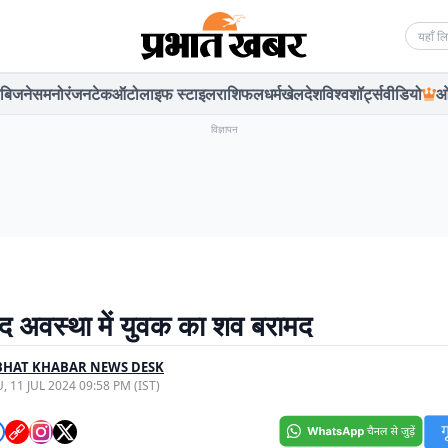
Searc
बिजनेस
मनोरंजन
टेक
ऑटो
लाइफ स्टाइल
राशिफल
धर्म
खेल
देश
विश्व
शॉर्ट्स
वीडियो
ओ
विज्ञापन
्पद अवस्था में युवक का शव बरामद
BHAT KHABAR NEWS DESK
, 11 JUL 2024 09:58 PM (IST)