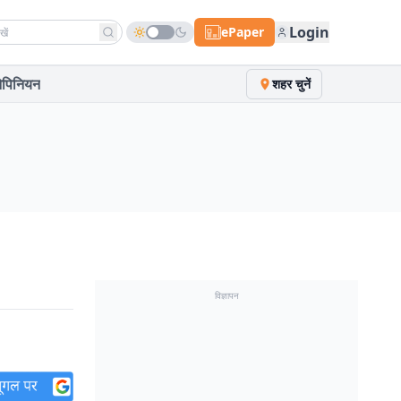
h news
Login
ePaper
पिनियन
शहर चुनें
विज्ञापन