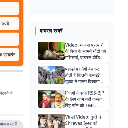
 रुपये
वायरल खबरें
Video: भाजपा प्रत्याशी
के पिता के सामने नोटों की
 प्रदर्शन
गड्डियां, वायरल वीडियो
से राजनीति में उबाल,
पहाड़ों पर मैगी बेचकर
अजित महतो बोले- TMC
होती है कितनी कमाई?
की गंदी चाल
युवक ने गल्ला दिखाया तो
नौकरी वालों के खड़े हो गए
जिंदगी में कभी RSS-BJP
ेटवर्क के
कान
के लिए काम नहीं करूंगा,
रिंटू पॉल को TMC
ऑफिस में ले जाकर पीटा,
Viral Video: कुत्ते ने
Video वायरल
Shreyas Iyer को
यावरण मंत्री