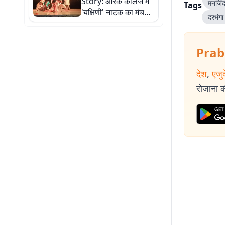
Story: आरके कॉलेज में
मनजिंद
Tags
'यक्षिणी' नाटक का मंचन,
दरभंगा
तस्वीरों में देखें पूरा
कार्यक्रम
Prab
देश
,
एजु
रोजाना की