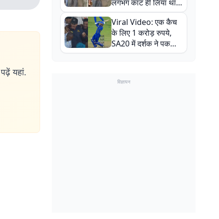
लगभग काट ही लिया था,
न्यूजीलैंड सीरीज से पहले
Viral Video: एक कैच
बाल-बाल बचे
के लिए 1 करोड़ रुपये,
SA20 में दर्शक ने पकड़ा
एक हाथ से गजब का कैच
ढ़ें यहां.
विज्ञापन