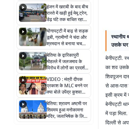
सैलाब, हर-हर महादेव के
इंजन में खराबी के बाद बीच
जयघोष से गूंजा परिसर
रास्ते में खड़ी हुई मेमू ट्रेन,
डेढ़ घंटे तक बाधित रहा
आवागमन
योगापट्टी में बाढ़ से सड़क
स्थानीय थ
डूबी, ग्रामीणों ने चंदा और
श्रमदान से बनाया चचरी
उसके घर 
पुल
बेतिया के द्वारिकापुरी
बेनीपट्टी. स
मोहल्ले में जलजमाव के
का शव उसके 
विरोध में लोगों का प्रदर्शन,
स्थायी समाधान की मांग
शिवपूजन दास 
VIDEO : मंत्री दीपक
से आस-पास क
प्रकाश के MLC बनने पर
क्या बोले उपेंद्र कुशवाहा,
इसी क्रम में
सुनिए
बेतिया: श्रावण अष्टमी पर
बेनीपट्टी थ
शिवमय हुआ मनोकामना
में पड़ा मिला
मंदिर, जलाभिषेक के लिए
दिल्ली से अप
लगी लंबी कतारें