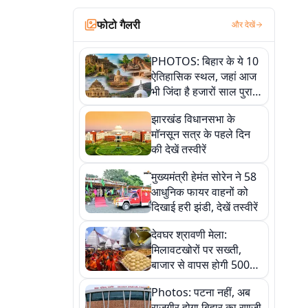
फोटो गैलरी
और देखें
PHOTOS: बिहार के ये 10
ऐतिहासिक स्थल, जहां आज
भी जिंदा है हजारों साल पुराना
इतिहास, एक बार जरूर घूमिए
झारखंड विधानसभा के
मॉनसून सत्र के पहले दिन
की देखें तस्वीरें
मुख्यमंत्री हेमंत सोरेन ने 58
आधुनिक फायर वाहनों को
दिखाई हरी झंडी, देखें तस्वीरें
देवघर श्रावणी मेला:
मिलावटखोरों पर सख्ती,
बाजार से वापस होगी 500
किलो संदिग्ध खाद्य सामग्री,
Photos: पटना नहीं, अब
देखें तस्वीरें
राजगीर होगा बिहार का रणजी