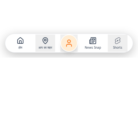
होम
आप का शहर
News Snap
Shorts
Follow us on
X
Download Mobile App