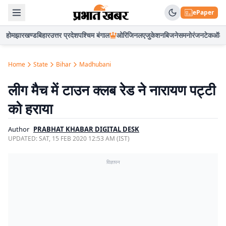
ePaper
होम
झारखण्ड
बिहार
उत्तर प्रदेश
पश्चिम बंगाल
ओरिजिनल
एजुकेशन
बिजनेस
मनोरंजन
टेक
ऑटो
Home
State
Bihar
Madhubani
लीग मैच में टाउन क्लब रेड ने नारायण पट्टी
को हराया
Author
PRABHAT KHABAR DIGITAL DESK
UPDATED:
SAT, 15 FEB 2020 12:53 AM (IST)
विज्ञापन