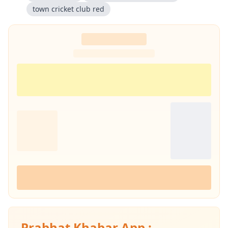
town cricket club red
Prabhat Khabar App :