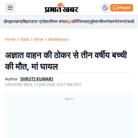
ePaper
होम
झारखण्ड
बिहार
उत्तर प्रदेश
पश्चिम बंगाल
ओरिजिनल
एजुकेशन
बिजनेस
मनोरंजन
टेक
ऑटो
Home
State
Bihar
Madhepura
अज्ञात वाहन की ठोकर से तीन वर्षीय बच्ची
की मौत, मां घायल
Author
SHRUTI KUMARI
UPDATED:
WED, 17 JUN 2026 10:57 AM (IST)
विज्ञापन