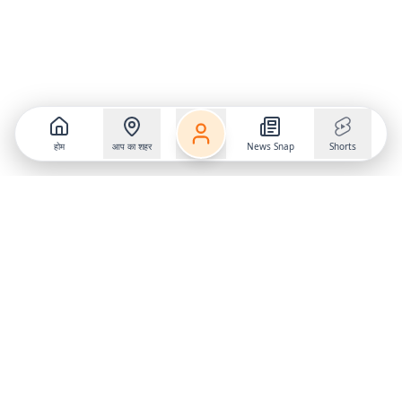
होम
आप का शहर
News Snap
Shorts
Follow us on
X
Download Mobile App