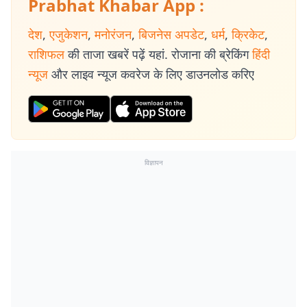
Prabhat Khabar App :
देश
,
एजुकेशन
,
मनोरंजन
,
बिजनेस अपडेट
,
धर्म
,
क्रिकेट
,
राशिफल
की ताजा खबरें पढ़ें यहां. रोजाना की ब्रेकिंग
हिंदी
न्यूज
और लाइव न्यूज कवरेज के लिए डाउनलोड करिए
विज्ञापन