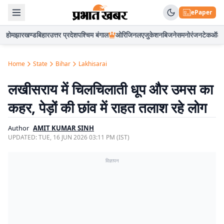
ePaper
होम
झारखण्ड
बिहार
उत्तर प्रदेश
पश्चिम बंगाल
ओरिजिनल
एजुकेशन
बिजनेस
मनोरंजन
टेक
ऑटो
Home
State
Bihar
Lakhisarai
लखीसराय में चिलचिलाती धूप और उमस का
कहर, पेड़ों की छांव में राहत तलाश रहे लोग
Author
AMIT KUMAR SINH
UPDATED:
TUE, 16 JUN 2026 03:11 PM (IST)
विज्ञापन