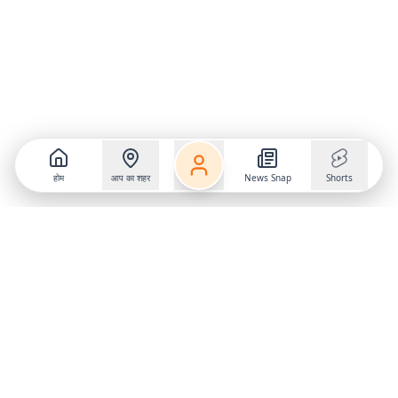
होम
आप का शहर
News Snap
Shorts
Follow us on
X
Download Mobile App