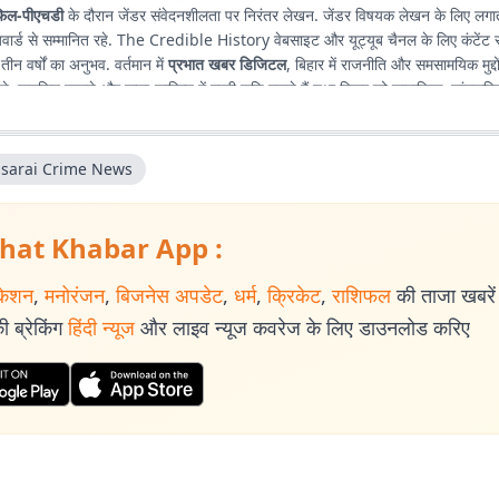
िल-पीएचडी
के दौरान जेंडर संवेदनशीलता पर निरंतर लेखन. जेंडर विषयक लेखन के लिए लगाता
वार्ड से सम्मानित रहे. The Credible History वेबसाइट और यूट्यूब चैनल के लिए कंटेंट
ं तीन वर्षों का अनुभव. वर्तमान में
प्रभात खबर डिजिटल
, बिहार में राजनीति और समसामयिक मुद्
 पढ़ने, वायलिन बजाने और कला-साहित्य में गहरी रुचि रखते हैं तथा बिहार को सामाजिक, सांस्कृ
से समझने में विशेष दिलचस्पी.
isarai Crime News
hat Khabar App :
केशन
,
मनोरंजन
,
बिजनेस अपडेट
,
धर्म
,
क्रिकेट
,
राशिफल
की ताजा खबरें प
 ब्रेकिंग
हिंदी न्यूज
और लाइव न्यूज कवरेज के लिए डाउनलोड करिए