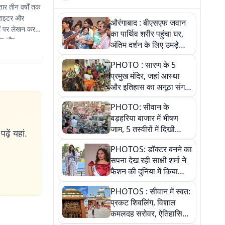
र तीन वर्षों तक
 राइटर और
औरंगाबाद : बीएसएफ जवान
दों पर लेखन कर
का पार्थिव शरीर पहुंचा घर,
तिक और
अंतिम दर्शन के लिए उमड़े
लोग
PHOTO : सारण के 5
प्रमुख मंदिर, जहां आस्था
और इतिहास का अनूठा संगम,
तस्वीरों में जानिए
PHOTO: सीवान के
बड़हरिया बाजार में भीषण
जाम, 5 तस्वीरों में दिखी
ढ़ें यहां.
अव्यवस्था
PHOTOS: डॉक्टर बनने का
सपना देख रही साक्षी शर्मा ने
फैशन की दुनिया में किया
कमाल,जानिए बेगूसराय की
PHOTOS : सीवान में स्वत:
बेटी ने कैसे दी अपने सपनों
प्रकट शिवलिंग, विशाल
को उड़ान
कमलदह सरोवर, ऐतिहासिक
महेंद्रनाथ मंदिर और घंटाघर