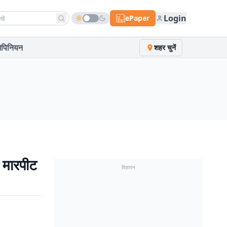
h news
Login
ePaper
पिनियन
शहर चुनें
 मारपीट
विज्ञापन