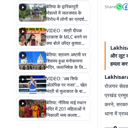
पुल
बेतिया के द्वारिकापुरी
Share
मोहल्ले में जलजमाव के
विरोध में लोगों का प्रदर्शन,
स्थायी समाधान की मांग
VIDEO : मंत्री दीपक
प्रकाश के MLC बनने पर
क्या बोले उपेंद्र कुशवाहा,
Lakhisa
सुनिए
बेतिया: श्रावण अष्टमी पर
और लूट का
शिवमय हुआ मनोकामना
हमला करन
मंदिर, जलाभिषेक के लिए
लगी लंबी कतारें
Lakhisarai
VIDEO: 'अब सिर्फ
ओलंपिक पर नजर'... खेल
रोजगार सेवक
मंत्री से मुलाकात के बाद
प्रखंड प्रमु
जैसमीन लंबोरिया का बड़ा
बेतिया: नीमिया माई स्थान
बयान
करने, सरकार
मंदिर में 201 महिलाओं ने
थाना में प्र
निकाली भव्य कलश
शोभायात्रा, शिवलिंग
प्राण-प्रतिष्ठा महोत्सव