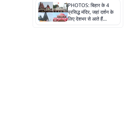
PHOTOS: बिहार के 4
की कहानी, तस्वीरों में देखिए
प्रसिद्ध मंदिर, जहां दर्शन के
लिए देशभर से आते हैं
श्रद्धालु, जानिए इनकी
खासियत