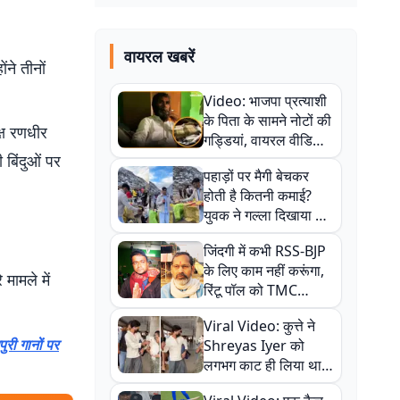
वायरल खबरें
ंने तीनों
Video: भाजपा प्रत्याशी
के पिता के सामने नोटों की
्ष रणधीर
गड्डियां, वायरल वीडियो
 बिंदुओं पर
से राजनीति में उबाल,
पहाड़ों पर मैगी बेचकर
अजित महतो बोले- TMC
होती है कितनी कमाई?
की गंदी चाल
युवक ने गल्ला दिखाया तो
नौकरी वालों के खड़े हो गए
जिंदगी में कभी RSS-BJP
कान
के लिए काम नहीं करूंगा,
मामले में
रिंटू पॉल को TMC
ऑफिस में ले जाकर पीटा,
Viral Video: कुत्ते ने
Video वायरल
ुरी गानों पर
Shreyas Iyer को
लगभग काट ही लिया था,
न्यूजीलैंड सीरीज से पहले