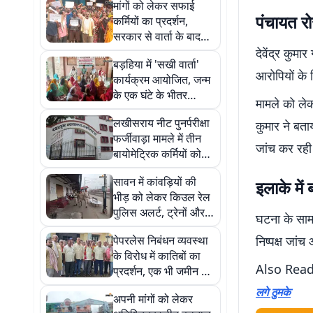
मांगों को लेकर सफाई
पंचायत रो
कर्मियों का प्रदर्शन,
सरकार से वार्ता के बाद
प्रदेशव्यापी हड़ताल वापस
देवेंद्र कुमा
बड़हिया में 'सखी वार्ता'
आरोपियों के 
कार्यक्रम आयोजित, जन्म
के एक घंटे के भीतर
मामले को लेक
स्तनपान कराने पर दिया
लखीसराय नीट पुनर्परीक्षा
कुमार ने बता
गया जोर
फर्जीवाड़ा मामले में तीन
जांच कर रही 
बायोमेट्रिक कर्मियों को
जमानत, ईओयू की जांच
सावन में कांवड़ियों की
इलाके में ब
जारी
भीड़ को लेकर किउल रेल
पुलिस अलर्ट, ट्रेनों और
घटना के सामन
स्टेशनों पर बढ़ाई गई
पेपरलेस निबंधन व्यवस्था
निष्पक्ष जांच
निगरानी
के विरोध में कातिबों का
Also Rea
प्रदर्शन, एक भी जमीन की
रजिस्ट्री नहीं हुई
लगे ठुमके
अपनी मांगों को लेकर