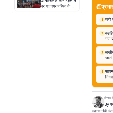
अनिश्चितकालीन हड़ताल
प्रभा
पर गए नगर परिषद के
सफाई कर्मी, कार्यालय के
पास किया जोरदार
मांगो
1
प्रदर्शन
बड़हि
2
गया 
लखीसर
3
जारी
सावन 
4
निगर
लेखक के 
By
प्
महात्मा गांधी अंत