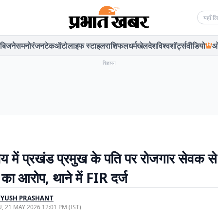
Searc
बिजनेस
मनोरंजन
टेक
ऑटो
लाइफ स्टाइल
राशिफल
धर्म
खेल
देश
विश्व
शॉर्ट्स
वीडियो
ओ
विज्ञापन
 में प्रखंड प्रमुख के पति पर रोजगार सेवक से
का आरोप, थाने में FIR दर्ज
TYUSH PRASHANT
, 21 MAY 2026 12:01 PM (IST)