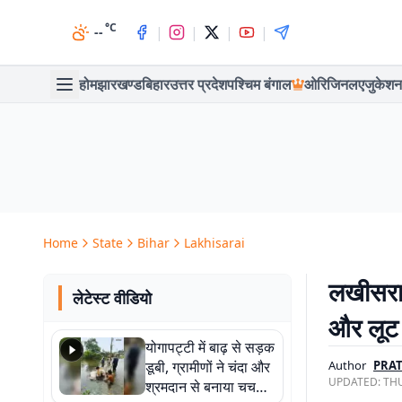
°C
|
|
|
|
--
होम
झारखण्ड
बिहार
उत्तर प्रदेश
पश्चिम बंगाल
ओरिजिनल
एजुकेशन
Home
State
Bihar
Lakhisarai
लखीसराय
लेटेस्ट वीडियो
और लूट 
योगापट्टी में बाढ़ से सड़क
डूबी, ग्रामीणों ने चंदा और
Author
PRA
UPDATED:
THU
श्रमदान से बनाया चचरी