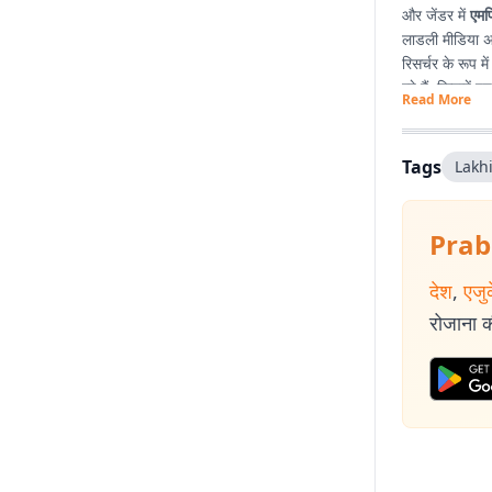
और जेंडर में
एमफ
लाडली मीडिया अ
रिसर्चर के रूप मे
रहे हैं. किताबें
Read More
राजनीतिक दृष्टि 
Tags
Lakh
Prab
देश
,
एजु
रोजाना की