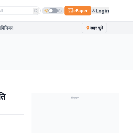
h news
Login
ePaper
पिनियन
शहर चुनें
ति
विज्ञापन