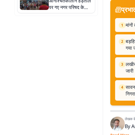
अनिश्चितकालीन हड़ताल
पर गए नगर परिषद के
प्रभा
सफाई कर्मी, कार्यालय के
पास किया जोरदार
मांगो
1
प्रदर्शन
बड़हि
2
गया 
लखीसर
3
जारी
सावन 
4
निगर
लेखक के 
By
A