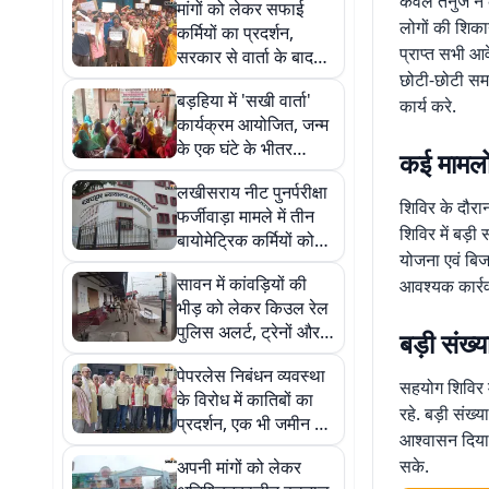
कंवल तनुज ने 
मांगों को लेकर सफाई
लोगों की शिकाय
कर्मियों का प्रदर्शन,
प्राप्त सभी आव
सरकार से वार्ता के बाद
छोटी-छोटी समस
प्रदेशव्यापी हड़ताल वापस
बड़हिया में 'सखी वार्ता'
कार्य करे.
कार्यक्रम आयोजित, जन्म
के एक घंटे के भीतर
कई मामलो
स्तनपान कराने पर दिया
लखीसराय नीट पुनर्परीक्षा
गया जोर
शिविर के दौरा
फर्जीवाड़ा मामले में तीन
शिविर में बड़ी
बायोमेट्रिक कर्मियों को
योजना एवं बिज
जमानत, ईओयू की जांच
सावन में कांवड़ियों की
आवश्यक कार्रव
जारी
भीड़ को लेकर किउल रेल
पुलिस अलर्ट, ट्रेनों और
बड़ी संख्य
स्टेशनों पर बढ़ाई गई
पेपरलेस निबंधन व्यवस्था
निगरानी
सहयोग शिविर म
के विरोध में कातिबों का
रहे. बड़ी संख्
प्रदर्शन, एक भी जमीन की
आश्वासन दिया 
रजिस्ट्री नहीं हुई
सके.
अपनी मांगों को लेकर