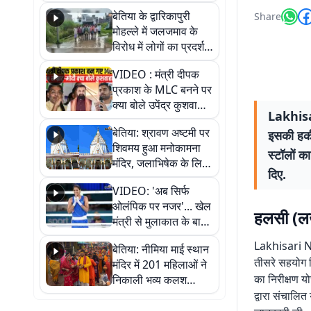
पुल
बेतिया के द्वारिकापुरी
Share
मोहल्ले में जलजमाव के
विरोध में लोगों का प्रदर्शन,
स्थायी समाधान की मांग
VIDEO : मंत्री दीपक
प्रकाश के MLC बनने पर
क्या बोले उपेंद्र कुशवाहा,
Lakhisar
सुनिए
बेतिया: श्रावण अष्टमी पर
इसकी हकीक
शिवमय हुआ मनोकामना
स्टॉलों क
मंदिर, जलाभिषेक के लिए
दिए.
लगी लंबी कतारें
VIDEO: 'अब सिर्फ
ओलंपिक पर नजर'... खेल
हलसी (लख
मंत्री से मुलाकात के बाद
जैसमीन लंबोरिया का बड़ा
Lakhisari Ne
बेतिया: नीमिया माई स्थान
बयान
तीसरे सहयोग श
मंदिर में 201 महिलाओं ने
का निरीक्षण य
निकाली भव्य कलश
शोभायात्रा, शिवलिंग
द्वारा संचालि
प्राण-प्रतिष्ठा महोत्सव