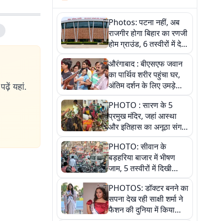
Photos: पटना नहीं, अब
राजगीर होगा बिहार का रणजी
होम ग्राउंड, 6 तस्वीरों में देखें
नए स्टेडियम की पूरी कहानी
औरंगाबाद : बीएसएफ जवान
का पार्थिव शरीर पहुंचा घर,
अंतिम दर्शन के लिए उमड़े
ढ़ें यहां.
लोग
PHOTO : सारण के 5
प्रमुख मंदिर, जहां आस्था
और इतिहास का अनूठा संगम,
तस्वीरों में जानिए
PHOTO: सीवान के
बड़हरिया बाजार में भीषण
जाम, 5 तस्वीरों में दिखी
अव्यवस्था
PHOTOS: डॉक्टर बनने का
सपना देख रही साक्षी शर्मा ने
फैशन की दुनिया में किया
कमाल,जानिए बेगूसराय की