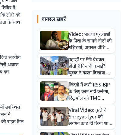
हुंचाना और
शिविर में
 कि लोगों को
वायरल खबरें
शीलता के साथ
Video: भाजपा प्रत्याशी
के पिता के सामने नोटों की
गड्डियां, वायरल वीडियो
से राजनीति में उबाल,
आयोजित सहयोग
पहाड़ों पर मैगी बेचकर
अजित महतो बोले- TMC
नमंत्री आवास
होती है कितनी कमाई?
की गंदी चाल
ांच कर
युवक ने गल्ला दिखाया तो
नौकरी वालों के खड़े हो गए
जिंदगी में कभी RSS-BJP
कान
के लिए काम नहीं करूंगा,
रिंटू पॉल को TMC
ऑफिस में ले जाकर पीटा,
र्मी उपस्थित
Viral Video: कुत्ते ने
Video वायरल
शासन ने
Shreyas Iyer को
ं को राहत मिल
लगभग काट ही लिया था,
न्यूजीलैंड सीरीज से पहले