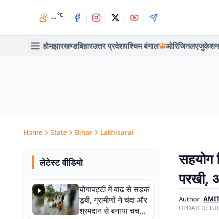
°C
|
|
|
|
--
होम
झारखण्ड
बिहार
उत्तर प्रदेश
पश्चिम बंगाल
ओरिजिनल
एजुकेशन
Home
State
Bihar
Lakhisarai
सहयोग शि
लेटेस्ट वीडियो
परखी, अध
योगापट्टी में बाढ़ से सड़क
डूबी, ग्रामीणों ने चंदा और
Author
AMI
UPDATED:
TUE
श्रमदान से बनाया चचरी