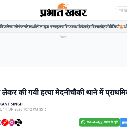
Searc
बिजनेस
मनोरंजन
टेक
ऑटो
लाइफ स्टाइल
राशिफल
धर्म
खेल
देश
विश्व
शॉर्ट्स
वीडियो
ओ
विज्ञापन
लेकर की गयी हत्या मेदनीचौकी थाने में प्राथमि
KANT SINGH
, 14 JUN 2026 10:12 PM (IST)