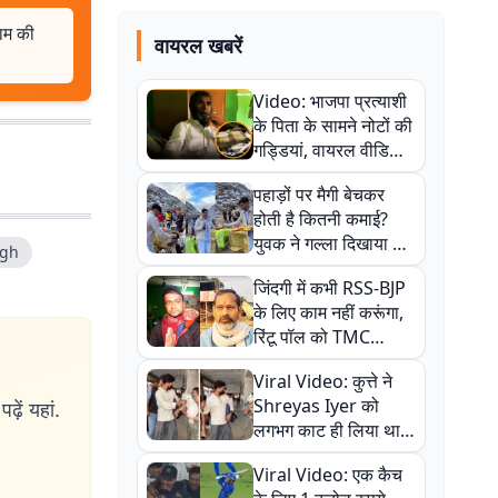
जाम की
वायरल खबरें
Video: भाजपा प्रत्याशी
के पिता के सामने नोटों की
गड्डियां, वायरल वीडियो
से राजनीति में उबाल,
पहाड़ों पर मैगी बेचकर
अजित महतो बोले- TMC
होती है कितनी कमाई?
की गंदी चाल
युवक ने गल्ला दिखाया तो
ngh
नौकरी वालों के खड़े हो गए
जिंदगी में कभी RSS-BJP
कान
के लिए काम नहीं करूंगा,
रिंटू पॉल को TMC
ऑफिस में ले जाकर पीटा,
Viral Video: कुत्ते ने
Video वायरल
Shreyas Iyer को
ढ़ें यहां.
लगभग काट ही लिया था,
न्यूजीलैंड सीरीज से पहले
Viral Video: एक कैच
बाल-बाल बचे