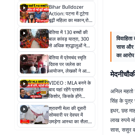
लाल ने क्यों कहा दिल
Bihar Bulldozer
थाम कर बैठिए, वीडियो में
Action: पटना में टूटेगा
जानें पूरा सच
बूढ़ी महिला का मकान,रोते
रोते हुई बेहोश; वीडियो में
बेतिया में 130 बच्चों की
देखिए पूरा मामला
विवाहिता 
बाल कांवड़ यात्रा, 300
से अधिक श्रद्धालुओं ने
सास और स
लिया हिस्सा
का आरोप
बेतिया में प्रेमचंद स्मृति
दिवस पर जलेस का
आयोजन, लेखकों ने आम
मेदनीचौकी
जनता को जागरूक करने
VIDEO : MLA बनने के
का लिया संकल्प
बाद यहां रहेंगे प्रशांत
अनिल महतो के
किशोर, किसके होंगे
सिंह के पुत्
पड़ोसी? वीडियो में देखिए
श्रावणी मेला की दूसरी
कैसा है पीके का नया
इधर, छह माह
सोमवारी पर देवघर में
ठिकाना
लाख रुपये मा
उमड़ेगा आस्था का सैलाब,
तीन लाख से अधिक
सास, ससुर व 
श्रद्धालुओं के पहुंचने का