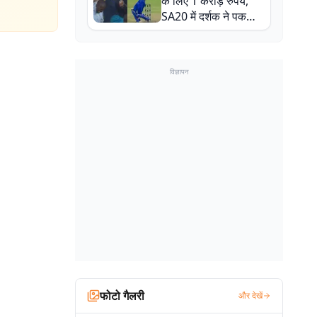
के लिए 1 करोड़ रुपये,
SA20 में दर्शक ने पकड़ा
एक हाथ से गजब का कैच
विज्ञापन
फोटो गैलरी
और देखें