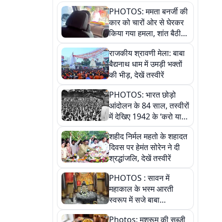
PHOTOS: ममता बनर्जी की
कार को चारों ओर से घेरकर
किया गया हमला, शांत बैठी
रहीं तृणमूल सुप्रीमो
राजकीय श्रावणी मेला: बाबा
बैद्यनाथ धाम में उमड़ी भक्तों
की भीड़, देखें तस्वीरें
PHOTOS: भारत छोड़ो
आंदोलन के 84 साल, तस्वीरों
में देखिए 1942 के ‘करो या
मरो’ आंदोलन की कहानी
शहीद निर्मल महतो के शहादत
दिवस पर हेमंत सोरेन ने दी
श्रद्धांजलि, देखें तस्वीरें
PHOTOS : सावन में
महाकाल के भस्म आरती
स्वरूप में सजे बाबा
औघड़दानी, तस्वीरों में करें
Photos: मशरूम की सब्जी
अद्भुत दर्शन