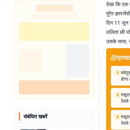
देखा कि एक म
अनुमान
मुंगेर इमरजे
दिन 11 जून 
ललिता की पत
उसके सास, सस
प्रभा
मधेप
1
होगा
मसूदन
2
रेलवे
संबंधित खबरें
मसूदन
3
रेलवे