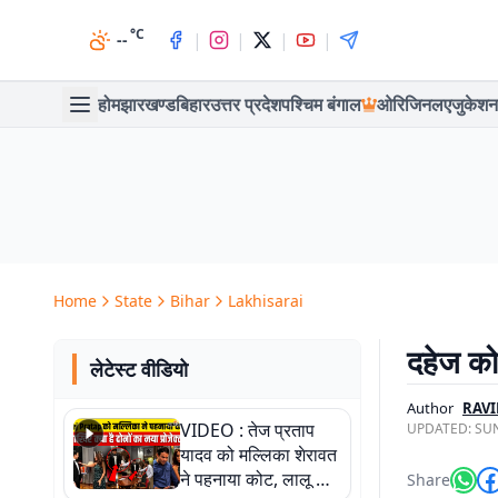
°C
|
|
|
|
--
होम
झारखण्ड
बिहार
उत्तर प्रदेश
पश्चिम बंगाल
ओरिजिनल
एजुकेशन
Home
State
Bihar
Lakhisarai
दहेज को 
लेटेस्ट वीडियो
Author
RAVI
VIDEO : तेज प्रताप
UPDATED:
SUN
यादव को मल्लिका शेरावत
ने पहनाया कोट, लालू के
Share