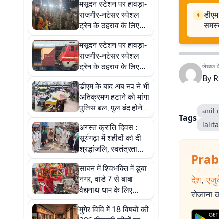
मसूदन स्टेशन पर हावड़ा-
राजगीर-नटेसर स्पेशल
डीएम 
4
ट्रेन के ठहराव के लिए
समस्
उठी मांग, यात्रियों ने रेलवे
मसूदन स्टेशन पर हावड़ा-
से की अपील
राजगीर-नटेसर स्पेशल
ट्रेन के ठहराव के लिए
लेखक के 
उठी मांग, यात्रियों ने रेलवे
By
R
डीएम के बाद अब नप ने भी
से की अपील
अतिक्रमण हटाने को मांगा
पुलिस बल, पुल बंद होने से
anil
Tags
बढ़ी जाम की समस्या
lalit
अगस्त क्रांति दिवस :
सूर्यगढ़ा में शहीदों को दी
श्रद्धांजलि, स्वतंत्रता
Prab
सेनानियों के बलिदान को
सावन में शिवभक्ति में डूबा
किया गया याद
नगर, वार्ड 7 से बाबा
देश
,
एजु
वैद्यनाथ धाम के लिए
रोजाना की
निकला कांवरियों का
मुंगेर विवि में 18 विषयों की
जत्था