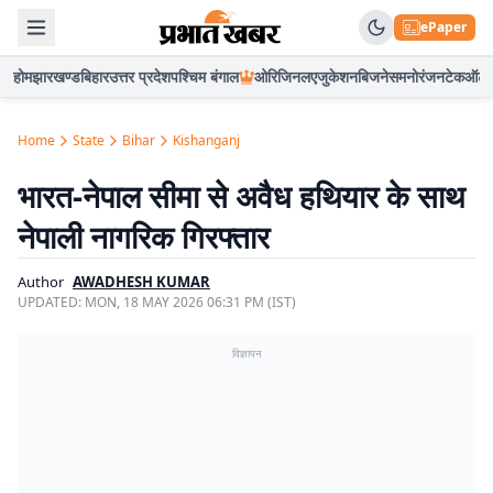
ePaper
होम
झारखण्ड
बिहार
उत्तर प्रदेश
पश्चिम बंगाल
ओरिजिनल
एजुकेशन
बिजनेस
मनोरंजन
टेक
ऑटो
Home
State
Bihar
Kishanganj
भारत-नेपाल सीमा से अवैध हथियार के साथ
नेपाली नागरिक गिरफ्तार
Author
AWADHESH KUMAR
UPDATED:
MON, 18 MAY 2026 06:31 PM (IST)
विज्ञापन