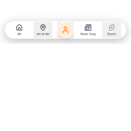
होम
आप का शहर
News Snap
Shorts
Follow us on
X
Download Mobile App
State
›
Jharkhand
›