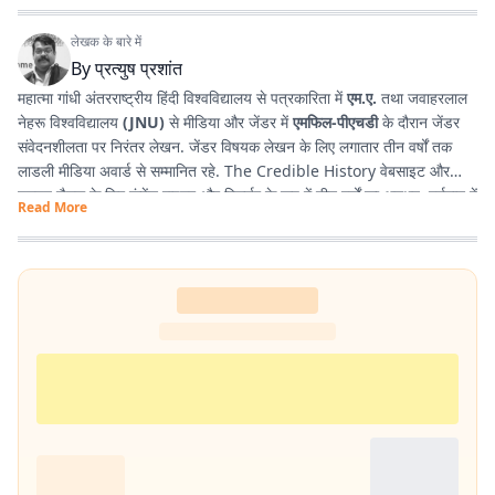
लेखक के बारे में
By
प्रत्युष प्रशांत
महात्मा गांधी अंतरराष्ट्रीय हिंदी विश्वविद्यालय से पत्रकारिता में
एम.ए.
तथा जवाहरलाल
नेहरू विश्वविद्यालय
(JNU)
से मीडिया और जेंडर में
एमफिल-पीएचडी
के दौरान जेंडर
संवेदनशीलता पर निरंतर लेखन. जेंडर विषयक लेखन के लिए लगातार तीन वर्षों तक
लाडली मीडिया अवार्ड से सम्मानित रहे. The Credible History वेबसाइट और
यूट्यूब चैनल के लिए कंटेंट राइटर और रिसर्चर के रूप में तीन वर्षों का अनुभव. वर्तमान में
Read More
प्रभात खबर डिजिटल
, बिहार में राजनीति और समसामयिक मुद्दों पर लेखन कर रहे हैं.
किताबें पढ़ने, वायलिन बजाने और कला-साहित्य में गहरी रुचि रखते हैं तथा बिहार को
सामाजिक, सांस्कृतिक और राजनीतिक दृष्टि से समझने में विशेष दिलचस्पी.