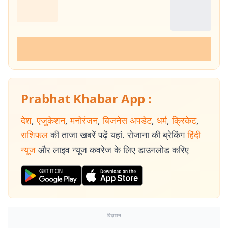
Prabhat Khabar App :
देश
,
एजुकेशन
,
मनोरंजन
,
बिजनेस अपडेट
,
धर्म
,
क्रिकेट
,
राशिफल
की ताजा खबरें पढ़ें यहां. रोजाना की ब्रेकिंग
हिंदी
न्यूज
और लाइव न्यूज कवरेज के लिए डाउनलोड करिए
विज्ञापन