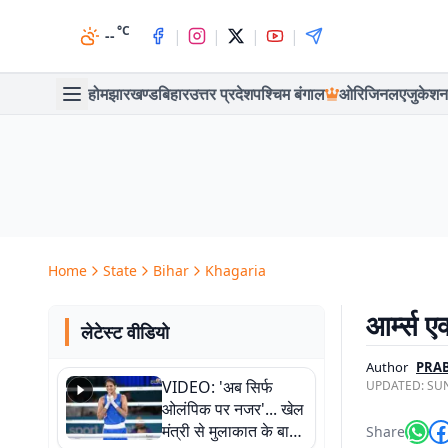
°C
|
|
|
|
--
होम
झारखण्ड
बिहार
उत्तर प्रदेश
पश्चिम बंगाल
ओरिजिनल
एजुकेशन
Home
State
Bihar
Khagaria
आर्म्स 
लेटेस्ट वीडियो
Author
PRA
VIDEO: 'अब सिर्फ
UPDATED:
SUN
ओलंपिक पर नजर'... खेल
मंत्री से मुलाकात के बाद
Share