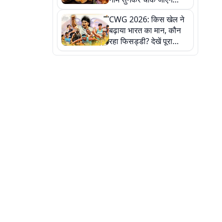
लेकिन स्वाद ऐसा कि बार-बार
CWG 2026: किस खेल ने
खाने का करेगा मन
बढ़ाया भारत का मान, कौन
रहा फिसड्डी? देखें पूरा
रिपोर्ट कार्ड