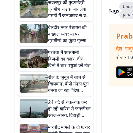
सबलपुर की मुख्यमंत्री
badi
ग्रामीण सड़क जानलेवा,
Tags
japa
गड्ढों में जलजमाव से बढ़ी
परेशानी
बेलदौर नगर पंचायत की
बदहाल व्यवस्था पर
Prab
ग्रामीणों का फूटा गुस्सा
देश
,
एजु
परबत्ता में आसमानी
रोजाना की
बिजली का कहर, तीन
दिनों में चार पशुओं की मौत
रील के जुनून में जान से
खिलवाड़, बीपी मंडल पुल
बनता जा रहा ''डेथ
स्पॉट''
24 घंटे से रुक-रुक कर
हो रही बारिश से जनजीवन
अस्त-व्यस्त, दिहाड़ी
मजदूरों की रोजी-रोटी पर
मारपीट मामले के दो फरार
संकट