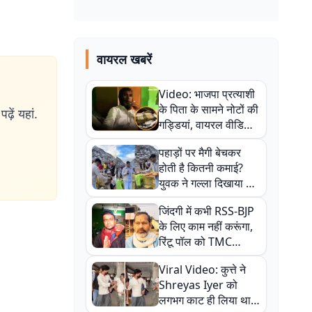
वायरल खबरें
Video: भाजपा प्रत्याशी
के पिता के सामने नोटों की
ढ़ें यहां.
गड्डियां, वायरल वीडियो
से राजनीति में उबाल,
पहाड़ों पर मैगी बेचकर
अजित महतो बोले- TMC
होती है कितनी कमाई?
की गंदी चाल
युवक ने गल्ला दिखाया तो
नौकरी वालों के खड़े हो गए
जिंदगी में कभी RSS-BJP
कान
के लिए काम नहीं करूंगा,
रिंटू पॉल को TMC
ऑफिस में ले जाकर पीटा,
Viral Video: कुत्ते ने
Video वायरल
Shreyas Iyer को
लगभग काट ही लिया था,