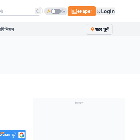
h news
Login
ePaper
पिनियन
शहर चुनें
विज्ञापन