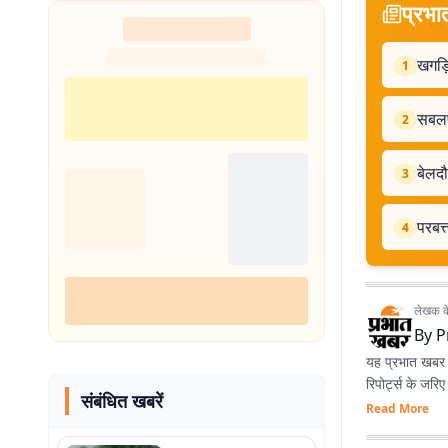
प्रभा
खगड़ि
1
सबलपु
2
बेलदौ
3
परबत्
4
लेखक के 
By
P
यह प्रभात खबर क
रिपोर्ट्स के जरि
संबंधित खबरें
Read More