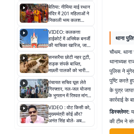
जैसमीन लंबोरिया का बड़ा
बेतिया: नीमिया माई स्थान
बयान
मंदिर में 201 महिलाओं ने
निकाली भव्य कलश
शोभायात्रा, शिवलिंग
VIDEO: कलकत्ता
प्राण-प्रतिष्ठा महोत्सव
थाना पुलि
हाईकोर्ट में अभिषेक बनर्जी
शुरू
की याचिका खारिज, जानें
चौथम. थाना प
क्या है पूरा मामला
सनसरैया छोटी नहर टूटी,
थानाध्यक्ष 
सड़क संपर्क बाधित,
मछली पालकों को भारी
पुलिस ने मुंग
नुकसान
पुष्टि करते ह
पंचायत सचिव घूस लेते
गिरफ्तार, नल-जल योजना
के पुत्र जाप
के भुगतान में रिश्वत मांगना
कार्रवाई के ब
पड़ा भारी
VIDEO : वोट किसी को,
डिस्क्लेमर:
यह
मुख्यमंत्री कोई और?
अनंत सिंह बोले- अब
की टीम ने सं
जनता हर चुनाव में देगी
जवाब