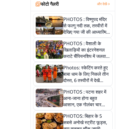
फोटो गैलरी
और देखें
PHOTOS : विष्णुपद मंदिर
से फल्गु नदी तक, तस्वीरों में
देखिए गया जी की आध्यात्मिक
पहचान
PHOTOS : वैशाली के
खिलाड़ियों का इंटरनेशनल
कराटे चैंपियनशिप में जलवा,
जीते 9 पदक, पांच तस्वीर से
Photos: स्केटिंग करते हुए
देखिए पूरा खेल
बाबा धाम के लिए निकले तीन
दोस्त, 6 तस्वीरों में देखें
आस्था और जुनून की कहानी
PHOTOS : पटना शहर में
आना-जाना होगा बहुत
आसान, एक गोलंबर चार
फ्लाईओवर को जोड़ेगा
PHOTOS: बिहार के 5
सबसे अनोखे स्ट्रीट फूड्स,
नाम सुनकर चौंक जाएंगे