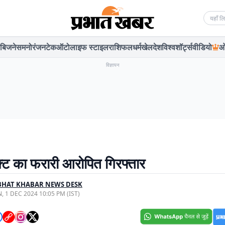
Searc
बिजनेस
मनोरंजन
टेक
ऑटो
लाइफ स्टाइल
राशिफल
धर्म
खेल
देश
विश्व
शॉर्ट्स
वीडियो
ओ
विज्ञापन
एक्ट का फरारी आरोपित गिरफ्तार
BHAT KHABAR NEWS DESK
, 1 DEC 2024 10:05 PM (IST)