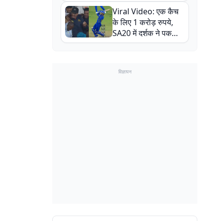
न्यूजीलैंड सीरीज से पहले
Viral Video: एक कैच
बाल-बाल बचे
के लिए 1 करोड़ रुपये,
SA20 में दर्शक ने पकड़ा
एक हाथ से गजब का कैच
विज्ञापन