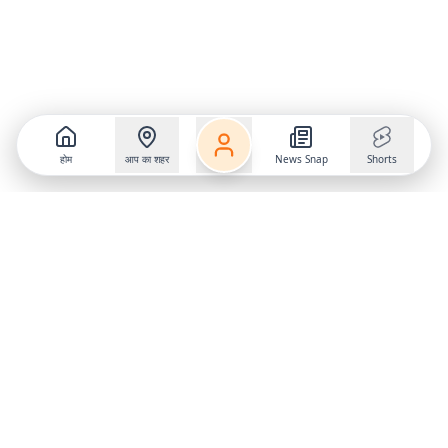
होम
आप का शहर
News Snap
Shorts
Follow us on
X
Download Mobile App