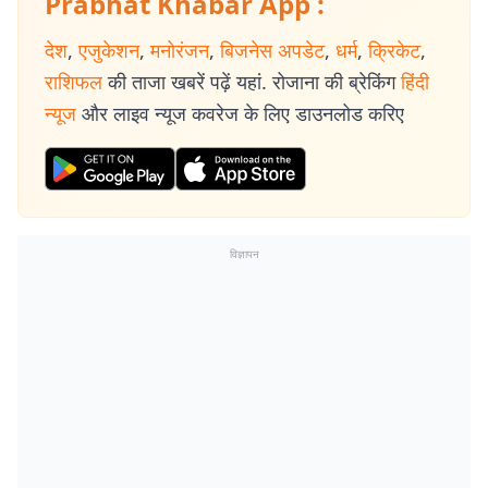
Prabhat Khabar App :
देश
,
एजुकेशन
,
मनोरंजन
,
बिजनेस अपडेट
,
धर्म
,
क्रिकेट
,
राशिफल
की ताजा खबरें पढ़ें यहां. रोजाना की ब्रेकिंग
हिंदी
न्यूज
और लाइव न्यूज कवरेज के लिए डाउनलोड करिए
विज्ञापन