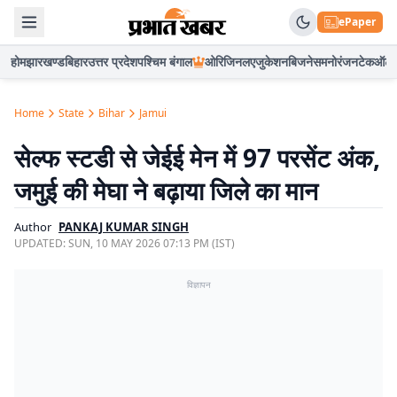
ePaper
होम
झारखण्ड
बिहार
उत्तर प्रदेश
पश्चिम बंगाल
ओरिजिनल
एजुकेशन
बिजनेस
मनोरंजन
टेक
ऑटो
Home
State
Bihar
Jamui
सेल्फ स्टडी से जेईई मेन में 97 परसेंट अंक,
जमुई की मेघा ने बढ़ाया जिले का मान
Author
PANKAJ KUMAR SINGH
UPDATED:
SUN, 10 MAY 2026 07:13 PM (IST)
विज्ञापन