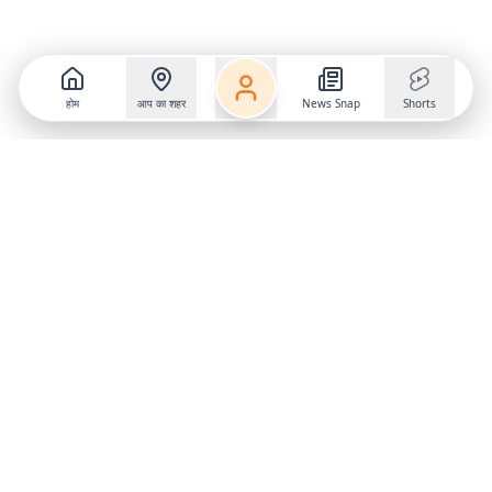
होम
आप का शहर
News Snap
Shorts
Follow us on
X
Download Mobile App
State
›
Jharkhand
›
Hindi News
Gumla News