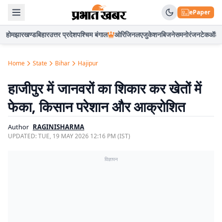
ePaper
होम
झारखण्ड
बिहार
उत्तर प्रदेश
पश्चिम बंगाल
ओरिजिनल
एजुकेशन
बिजनेस
मनोरंजन
टेक
ऑटो
Home
State
Bihar
Hajipur
हाजीपुर में जानवरों का शिकार कर खेतों में
फेका, किसान परेशान और आक्रोशित
Author
RAGINISHARMA
UPDATED:
TUE, 19 MAY 2026 12:16 PM (IST)
विज्ञापन