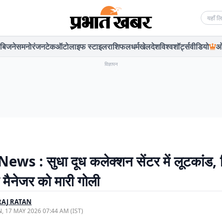
Searc
बिजनेस
मनोरंजन
टेक
ऑटो
लाइफ स्टाइल
राशिफल
धर्म
खेल
देश
विश्व
शॉर्ट्स
वीडियो
ओ
विज्ञापन
ws : सुधा दूध कलेक्शन सेंटर में लूटकांड, 
 मैनेजर को मारी गोली
AJ RATAN
, 17 MAY 2026 07:44 AM (IST)