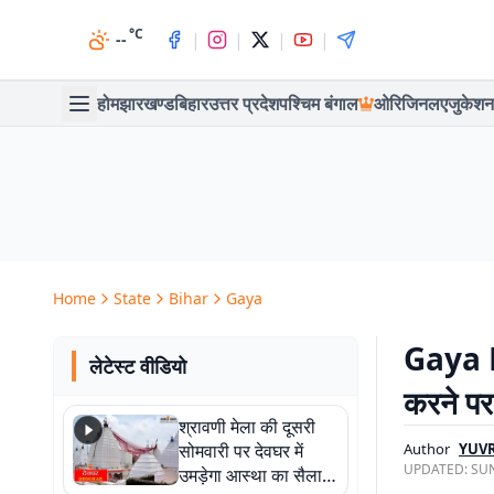
°C
|
|
|
|
--
होम
झारखण्ड
बिहार
उत्तर प्रदेश
पश्चिम बंगाल
ओरिजिनल
एजुकेशन
Home
State
Bihar
Gaya
Gaya Ne
लेटेस्ट वीडियो
करने पर
श्रावणी मेला की दूसरी
सोमवारी पर देवघर में
Author
YUVR
UPDATED:
SUN
उमड़ेगा आस्था का सैलाब,