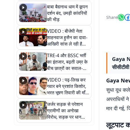
तीन लाख से अधिक
बाबा बैद्यनाथ धाम में कूपन
श्रद्धालुओं के पहुंचने का
दर्शन बंद, उमड़ी कांवरियों
अनुमान
Share
की भीड़
VIDEO : बीजेपी नेता
शाहनवाज हुसैन का दावा-
आखिरी सांस ले रही है
RJD, तेजस्वी को लेकर
TRE-4 और BSSC भर्ती
क्या कहा, सुनिए
Gaya New
का इंतजार, बढ़ती उम्र के
सीसीटीवी
बीच छात्रों का सवाल-
आखिर कब आएगी बहाली?
VIDEO : पढ़-लिख कर
Gaya New
देखें वीडियो
गवार बने प्रशांत किशोर,
सुधा दूध कले
भरत भूषण तिवारी की माँ ने
अपराधियों न
कहा नहीं थी उम्मीद, बेटा
जर्जर सड़क से परेशान
था तो किसी को बोलने की
मार दी गई, 
ग्रामीणों का अनोखा
नहीं थी हिम्मत
विरोध, सड़क पर धान
लूटपाट का
रोपकर और खाद डालकर
जताया आक्रोश