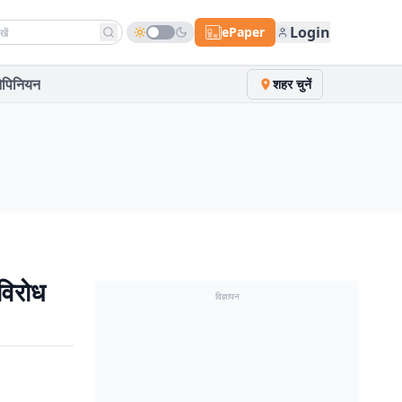
h news
Login
ePaper
पिनियन
शहर चुनें
विरोध
विज्ञापन