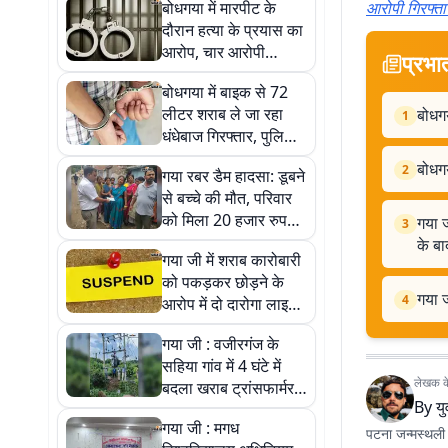
बोधगया में मारपीट के
आरोपी गिरफ्ता
दौरान हत्या के प्रयास का
आरोप, चार आरोपी
प्रभा
गिरफ्तार
बोधगया में बाइक से 72
लीटर शराब ले जा रहा
बोधगय
1
धंधेबाज गिरफ्तार, पुलिस
ने दबोचा
बोधगय
2
गया रबर डैम हादसा: डूबने
से बच्चे की मौत, परिवार
को मिला 20 हजार रुपये
गया ज
3
का सहारा
के बा
गया जी में शराब कारोबारी
को पकड़कर छोड़ने के
गया ज
4
आरोप में दो दारोगा लाइन
हाजिर, वायरल वीडियो के
गया जी : वजीरगंज के
बाद कार्रवाई
सहिया गांव में 4 घंटे में
लेखक के 
बदला खराब ट्रांसफार्मर,
By
य
विधायक की पहल से लौटी
गया जी : मगध
बिजली
पटना जन्मस्थली है