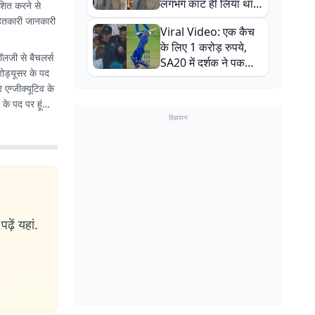
लगभग काट ही लिया था,
ाशित करने से
न्यूजीलैंड सीरीज से पहले
नहितकारी जानकारी
Viral Video: एक कैच
बाल-बाल बचे
के लिए 1 करोड़ रुपये,
नॉलजी से बैचलर्स
SA20 में दर्शक ने पकड़ा
रोड्यूसर के पद
एक हाथ से गजब का कैच
एग्जीक्यूटिव के
 के पद पर हूं
विज्ञापन
ढ़ें यहां.