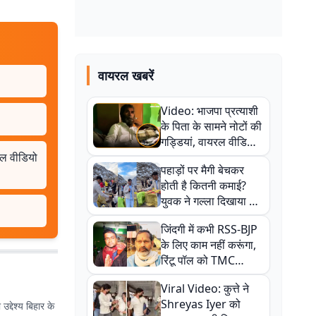
वायरल खबरें
Video: भाजपा प्रत्याशी
के पिता के सामने नोटों की
गड्डियां, वायरल वीडियो
रल वीडियो
से राजनीति में उबाल,
पहाड़ों पर मैगी बेचकर
अजित महतो बोले- TMC
होती है कितनी कमाई?
की गंदी चाल
युवक ने गल्ला दिखाया तो
नौकरी वालों के खड़े हो गए
जिंदगी में कभी RSS-BJP
कान
के लिए काम नहीं करूंगा,
रिंटू पॉल को TMC
ऑफिस में ले जाकर पीटा,
Viral Video: कुत्ते ने
Video वायरल
Shreyas Iyer को
उद्देश्य बिहार के