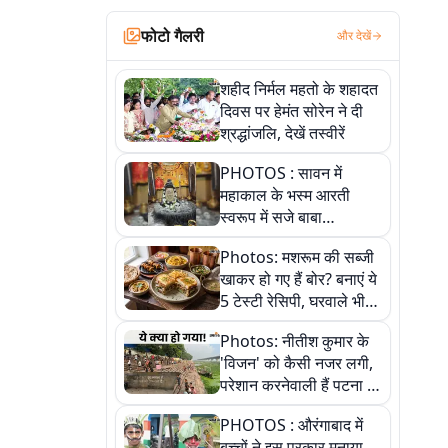
फोटो गैलरी
और देखें
शहीद निर्मल महतो के शहादत
दिवस पर हेमंत सोरेन ने दी
श्रद्धांजलि, देखें तस्वीरें
PHOTOS : सावन में
महाकाल के भस्म आरती
स्वरूप में सजे बाबा
औघड़दानी, तस्वीरों में करें
Photos: मशरूम की सब्जी
अद्भुत दर्शन
खाकर हो गए हैं बोर? बनाएं ये
5 टेस्टी रेसिपी, घरवाले भी
मांगेंगे बार-बार
Photos: नीतीश कुमार के
'विजन' को कैसी नजर लगी,
परेशान करनेवाली हैं पटना में
गंगा घाट की ये 11 तस्वीरें
PHOTOS : औरंगाबाद में
बच्चों ने इस प्रकार मनाया