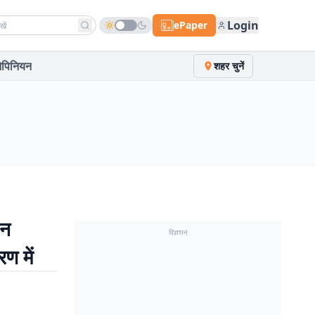
h news
Login
ePaper
पिनियन
शहर चुनें
सन
विज्ञापन
ण में