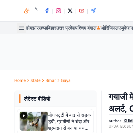
°C
|
|
|
|
--
होम
झारखण्ड
बिहार
उत्तर प्रदेश
पश्चिम बंगाल
ओरिजिनल
एजुकेशन
Home
State
Bihar
Gaya
गयाजी मे
लेटेस्ट वीडियो
अलर्ट, C
योगापट्टी में बाढ़ से सड़क
डूबी, ग्रामीणों ने चंदा और
Author
KUM
UPDATED:
SUN
श्रमदान से बनाया चचरी