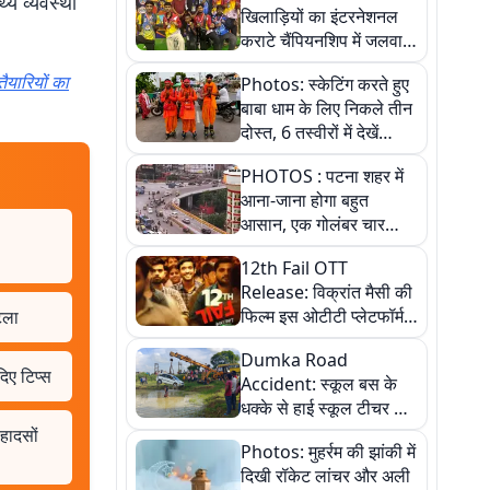
्य व्यवस्था
खिलाड़ियों का इंटरनेशनल
कराटे चैंपियनशिप में जलवा,
जीते 9 पदक, पांच तस्वीर से
ैयारियों का
Photos: स्केटिंग करते हुए
देखिए पूरा खेल
बाबा धाम के लिए निकले तीन
दोस्त, 6 तस्वीरों में देखें
आस्था और जुनून की कहानी
PHOTOS : पटना शहर में
आना-जाना होगा बहुत
आसान, एक गोलंबर चार
फ्लाईओवर को जोड़ेगा
12th Fail OTT
Release: विक्रांत मैसी की
फिल्म इस ओटीटी प्लेटफॉर्म
टला
पर होगी रिलीज
Dumka Road
दिए टिप्स
Accident: स्कूल बस के
धक्के से हाई स्कूल टीचर की
कार तलाब में डूबी, बाल-बाल
 हादसों
Photos: मुहर्रम की झांकी में
बचीं, देखें तस्वीरें
दिखी रॉकेट लांचर और अली