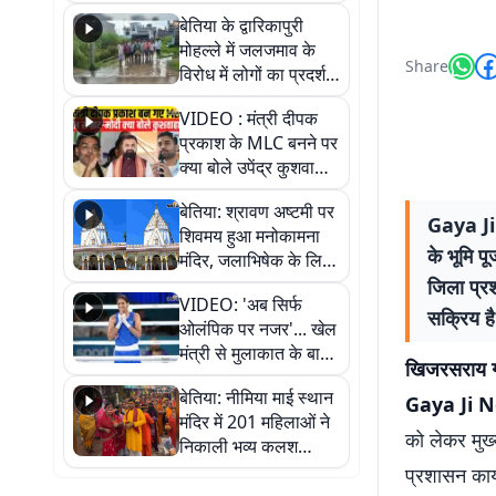
पुल
बेतिया के द्वारिकापुरी
मोहल्ले में जलजमाव के
Share
विरोध में लोगों का प्रदर्शन,
स्थायी समाधान की मांग
VIDEO : मंत्री दीपक
प्रकाश के MLC बनने पर
क्या बोले उपेंद्र कुशवाहा,
सुनिए
बेतिया: श्रावण अष्टमी पर
Gaya Ji N
शिवमय हुआ मनोकामना
के भूमि प
मंदिर, जलाभिषेक के लिए
लगी लंबी कतारें
जिला प्र
VIDEO: 'अब सिर्फ
सक्रिय है
ओलंपिक पर नजर'... खेल
मंत्री से मुलाकात के बाद
खिजरसराय गय
जैसमीन लंबोरिया का बड़ा
बेतिया: नीमिया माई स्थान
बयान
Gaya Ji 
मंदिर में 201 महिलाओं ने
को लेकर मुख्
निकाली भव्य कलश
शोभायात्रा, शिवलिंग
प्रशासन कार
प्राण-प्रतिष्ठा महोत्सव