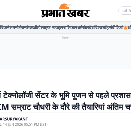
Searc
बिजनेस
मनोरंजन
टेक
ऑटो
लाइफ स्टाइल
राशिफल
धर्म
खेल
देश
विश्व
शॉर्ट्स
वीडियो
ओ
विज्ञापन
ं टेक्नोलॉजी सेंटर के भूमि पूजन से पहले प्रशा
M सम्राट चौधरी के दौरे की तैयारियां अंतिम चर
ARSURYAKANT
, 14 JUN 2026 05:51 PM (IST)