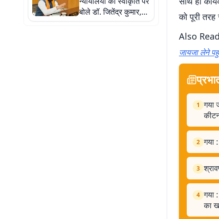
साथ ही कार्य
न्यायालयों की स्वीकृति पर
बोले डॉ. जितेंद्र कुमार,
को पूरी तरह स
पीड़ितों को मिलेगा त्वरित
न्याय
Also Rea
जायजा लेने पहु
प्रभा
गया ज
1
कीटन
गया :
2
श्राव
3
गया :
4
का ख