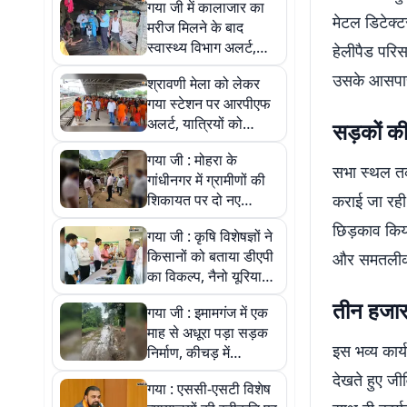
गया जी में कालाजार का
मेटल डिटेक्
मरीज मिलने के बाद
स्वास्थ्य विभाग अलर्ट,
हेलीपैड परिसर
150 घरों में कराया
उसके आसपास के
श्रावणी मेला को लेकर
कीटनाशक छिड़काव, बालू
गया स्टेशन पर आरपीएफ
मक्खी से बचाव की सलाह
अलर्ट, यात्रियों को
सड़कों क
सुरक्षित यात्रा के दिए
गया जी : मोहरा के
टिप्स
सभा स्थल तक
गांधीनगर में ग्रामीणों की
शिकायत पर दो नए
कराई जा रही 
चापाकल चालू, पेयजल
छिड़काव किया
गया जी : कृषि विशेषज्ञों ने
संकट से मिली राहत
किसानों को बताया डीएपी
और समतलीकरण
का विकल्प, नैनो यूरिया
और नैनो डीएपी के फायदे
तीन हजार 
गया जी : इमामगंज में एक
भी समझाए
माह से अधूरा पड़ा सड़क
इस भव्य कार्
निर्माण, कीचड़ में
फिसलकर घायल हो रहे
देखते हुए जी
गया : एससी-एसटी विशेष
लोग