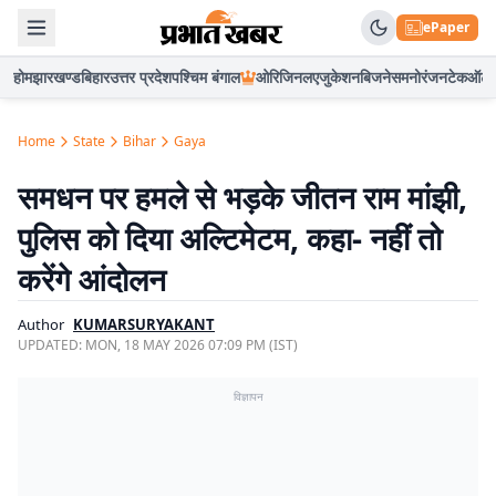
ePaper
होम
झारखण्ड
बिहार
उत्तर प्रदेश
पश्चिम बंगाल
ओरिजिनल
एजुकेशन
बिजनेस
मनोरंजन
टेक
ऑटो
Home
State
Bihar
Gaya
समधन पर हमले से भड़के जीतन राम मांझी,
पुलिस को दिया अल्टिमेटम, कहा- नहीं तो
करेंगे आंदोलन
Author
KUMARSURYAKANT
UPDATED:
MON, 18 MAY 2026 07:09 PM (IST)
विज्ञापन