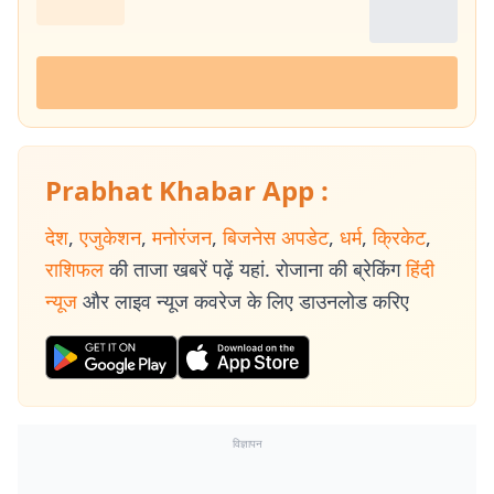
Prabhat Khabar App :
देश
,
एजुकेशन
,
मनोरंजन
,
बिजनेस अपडेट
,
धर्म
,
क्रिकेट
,
राशिफल
की ताजा खबरें पढ़ें यहां. रोजाना की ब्रेकिंग
हिंदी
न्यूज
और लाइव न्यूज कवरेज के लिए डाउनलोड करिए
विज्ञापन