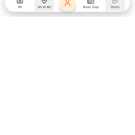
होम
आप का शहर
News Snap
Shorts
Follow us on
X
Download Mobile App
State
›
Jharkhand
›
Hindi News
Gumla News
Bihar News
Dumka News
Delhi News
Ranchi News