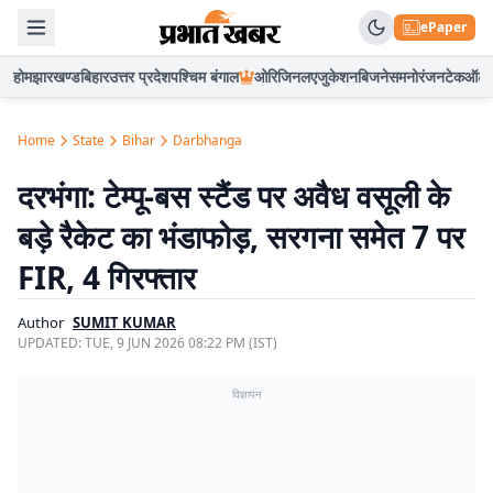
ePaper
होम
झारखण्ड
बिहार
उत्तर प्रदेश
पश्चिम बंगाल
ओरिजिनल
एजुकेशन
बिजनेस
मनोरंजन
टेक
ऑटो
Home
State
Bihar
Darbhanga
दरभंगा: टेम्पू-बस स्टैंड पर अवैध वसूली के
बड़े रैकेट का भंडाफोड़, सरगना समेत 7 पर
FIR, 4 गिरफ्तार
Author
SUMIT KUMAR
UPDATED:
TUE, 9 JUN 2026 08:22 PM (IST)
विज्ञापन