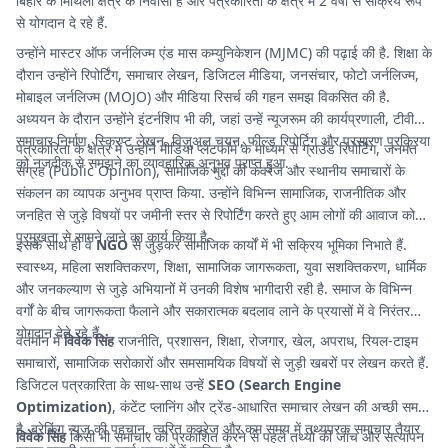
बिहार के मिथिला क्षेत्र के निवासी हैं और पत्रकारिता के क्षेत्र में 2 वर्षों से सक्रिय रूप
से योगदान दे रहे हैं.
उन्होंने मास्टर ऑफ जर्नलिज्म एंड मास कम्युनिकेशन (MJMC) की पढ़ाई की है. शिक्षा के
दौरान उन्होंने रिपोर्टिंग, समाचार लेखन, डिजिटल मीडिया, जनसंचार, फोटो जर्नलिज्म,
मोबाइल जर्नलिज्म (MOJO) और मीडिया रिसर्च की गहन समझ विकसित की है.
अध्ययन के दौरान उन्होंने इंटर्नशिप भी की, जहां उन्हें न्यूजरूम की कार्यप्रणाली, टीवी
समाचार निर्माण, स्क्रिप्ट लेखन, विजुअल चयन, फील्ड रिपोर्टिग और प्रसारण प्रक्रिया
पत्रकारिता के क्षेत्र में उन्होंने मीडिया प्लेटफॉर्म के माध्यम से ग्राउंड रिपोर्टिंग, जनमत
को नजदीक से समझने का व्यावहारिक अनुभव प्राप्त हुआ.
संग्रह (Public Opinion), सामाजिक मुद्दों की कवरेज और स्थानीय समाचारों के
संकलन का व्यापक अनुभव प्राप्त किया. उन्होंने विभिन्न सामाजिक, राजनीतिक और
जनहित से जुड़े विषयों पर जमीनी स्तर से रिपोर्टिंग करते हुए आम लोगों की आवाज को
प्रमुखता से सामने लाने का कार्य किया है.
इसके साथ ही वे
NGO
से जुड़कर सामाजिक कार्यों में भी सक्रिय भूमिका निभाते हैं.
स्वास्थ्य, महिला सशक्तिकरण, शिक्षा, सामाजिक जागरूकता, युवा सशक्तिकरण, धार्मिक
और जनकल्याण से जुड़े अभियानों में उनकी विशेष भागीदारी रही है. समाज के विभिन्न
वर्गों के बीच जागरूकता फैलाने और सकारात्मक बदलाव लाने के प्रयासों में वे निरंतर
योगदान देते रहे हैं.
वर्तमान में
विवेक सिंह
राजनीति, प्रशासन, शिक्षा, रोजगार, खेल, अपराध, रियल-टाइम
समाचारों, सामाजिक सरोकारों और समसामयिक विषयों से जुड़ी खबरों पर लेखन करते हैं.
डिजिटल पत्रकारिता के साथ-साथ उन्हें
SEO (Search Engine
Optimization)
, कंटेंट प्लानिंग और ट्रेंड-आधारित समाचार लेखन की अच्छी समझ
है. ब्रेकिंग न्यूज की पहचान, त्वरित कवरेज और कम समय में तथ्यपरक समाचार तैयार
विवेक सिंह
किसी भी समाचार को प्रकाशित करने से पहले तथ्यों की जांच और सत्यापन