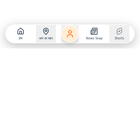
होम
आप का शहर
News Snap
Shorts
Follow us on
X
Download Mobile App
State
›
Jharkhand
›