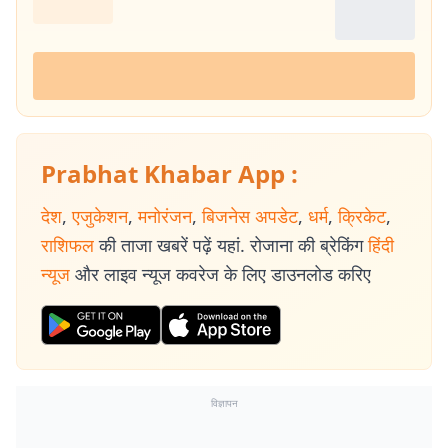
Prabhat Khabar App :
देश
,
एजुकेशन
,
मनोरंजन
,
बिजनेस अपडेट
,
धर्म
,
क्रिकेट
,
राशिफल
की ताजा खबरें पढ़ें यहां. रोजाना की ब्रेकिंग
हिंदी
न्यूज
और लाइव न्यूज कवरेज के लिए डाउनलोड करिए
विज्ञापन