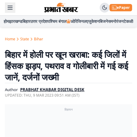
ePaper
होम
झारखण्ड
बिहार
उत्तर प्रदेश
पश्चिम बंगाल
ओरिजिनल
एजुकेशन
बिजनेस
मनोरंजन
टेक
ऑटो
Home
State
Bihar
बिहार में होली पर खून खराबा: कई जिलों में
हिंसक झड़प, पथराव व गोलीबारी में गई कई
जानें, दर्जनों जख्मी
Author
PRABHAT KHABAR DIGITAL DESK
UPDATED:
THU, 9 MAR 2023 09:51 AM (IST)
विज्ञापन