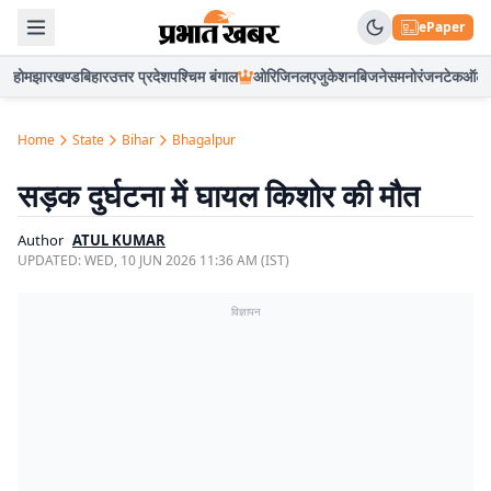
ePaper
होम
झारखण्ड
बिहार
उत्तर प्रदेश
पश्चिम बंगाल
ओरिजिनल
एजुकेशन
बिजनेस
मनोरंजन
टेक
ऑटो
Home
State
Bihar
Bhagalpur
सड़क दुर्घटना में घायल किशोर की मौत
Author
ATUL KUMAR
UPDATED:
WED, 10 JUN 2026 11:36 AM (IST)
विज्ञापन