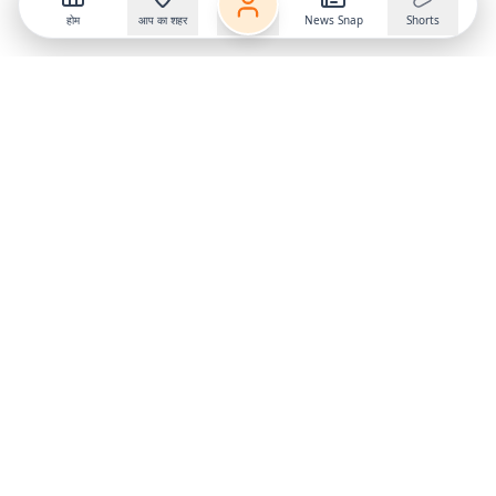
होम
आप का शहर
News Snap
Shorts
Follow us on
X
Download Mobile App
State
›
Jharkhand
›
Hindi News
Gumla News
Bihar News
Dumka News
Delhi News
Ranchi News
Odisha News
Bokaro News