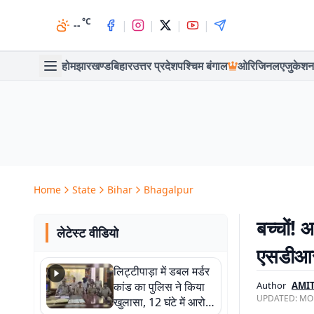
°C
|
|
|
|
--
होम
झारखण्ड
बिहार
उत्तर प्रदेश
पश्चिम बंगाल
ओरिजिनल
एजुकेशन
Home
State
Bihar
Bhagalpur
बच्चों! 
लेटेस्ट वीडियो
एसडीआ
लिट्टीपाड़ा में डबल मर्डर
कांड का पुलिस ने किया
Author
AMI
UPDATED:
MON
खुलासा, 12 घंटे में आरोपी