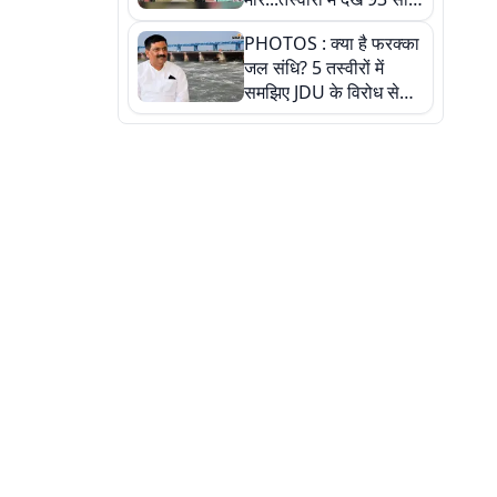
पुराने इस हाई स्कूल की
PHOTOS : क्या है फरक्का
हकीकत
जल संधि? 5 तस्वीरों में
समझिए JDU के विरोध से
लेकर बिहार पर असर तक
पूरी कहानी