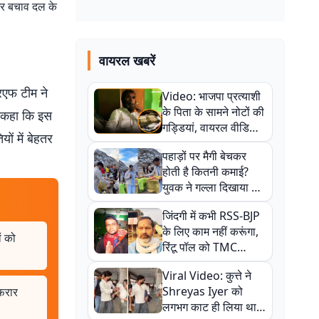
और बचाव दल के
वायरल खबरें
रएफ टीम ने
Video: भाजपा प्रत्याशी
के पिता के सामने नोटों की
ने कहा कि इस
गड्डियां, वायरल वीडियो
ों में बेहतर
से राजनीति में उबाल,
पहाड़ों पर मैगी बेचकर
अजित महतो बोले- TMC
होती है कितनी कमाई?
की गंदी चाल
युवक ने गल्ला दिखाया तो
नौकरी वालों के खड़े हो गए
जिंदगी में कभी RSS-BJP
कान
के लिए काम नहीं करूंगा,
ं को
रिंटू पॉल को TMC
ऑफिस में ले जाकर पीटा,
Viral Video: कुत्ते ने
Video वायरल
Shreyas Iyer को
फरार
लगभग काट ही लिया था,