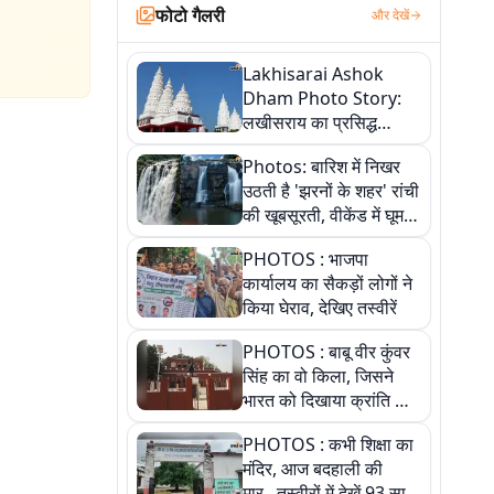
फोटो गैलरी
और देखें
Lakhisarai Ashok
Dham Photo Story:
लखीसराय का प्रसिद्ध
अशोक धाम—आस्था,
Photos: बारिश में निखर
श्रृंगार, अनुष्ठान और
उठती है 'झरनों के शहर' रांची
अलौकिक संध्या आरती के
की खूबसूरती, वीकेंड में घूम
विहंगम दृश्य
आएं ये 5 वादियां
PHOTOS : भाजपा
कार्यालय का सैकड़ों लोगों ने
किया घेराव, देखिए तस्वीरें
PHOTOS : बाबू वीर कुंवर
सिंह का वो किला, जिसने
भारत को दिखाया क्रांति का
रास्ता: तस्वीरों में देखिए
PHOTOS : कभी शिक्षा का
मंदिर, आज बदहाली की
मार...तस्वीरों में देखें 93 साल