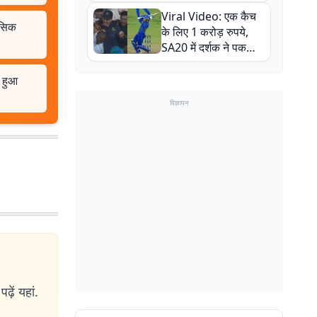
न्यूजीलैंड सीरीज से पहले
Viral Video: एक कैच
बाल-बाल बचे
नसिक
के लिए 1 करोड़ रुपये,
SA20 में दर्शक ने पकड़ा
एक हाथ से गजब का कैच
ू हुआ
विज्ञापन
ढ़ें यहां.