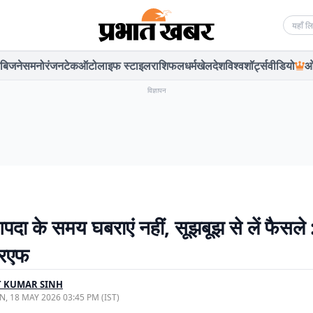
Searc
बिजनेस
मनोरंजन
टेक
ऑटो
लाइफ स्टाइल
राशिफल
धर्म
खेल
देश
विश्व
शॉर्ट्स
वीडियो
ओ
विज्ञापन
आपदा के समय घबराएं नहीं, सूझबूझ से लें फैसले 
रएफ
T KUMAR SINH
, 18 MAY 2026 03:45 PM (IST)