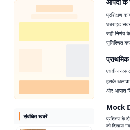
आपदा के 
प्रशिक्षण क
घबराहट सबसे 
सही निर्णय ब
सुनिश्चित क
प्राथमिक
एसडीआरएफ टीम
इसके अलावा ल
और आपात स्थ
Mock Dri
संबंधित खबरें
प्रशिक्षण के द
को दिखाया गया