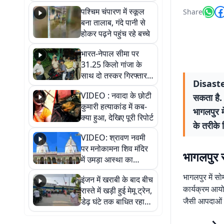
गिरफ्तार
पश्चिम चंपारण में स्कूल
Share
बना तालाब, गंदे पानी से
होकर पढ़ने पहुंच रहे बच्चे
भारत-नेपाल सीमा पर
31.25 किलो गांजा के
साथ दो तस्कर गिरफ्तार,
Disaste
नेपाली नंबर की बाइक
VIDEO : नवादा के छोटी
सकता है. 
जब्त
कुमारी हत्याकांड में कब-
भागलपुर म
क्या हुआ, देखिए पूरी रिपोर्ट
के तरीके
VIDEO: श्रावण नवमी
पर मनोकामना शिव मंदिर
भागलपुर स
में उमड़ा आस्था का
सैलाब, हर-हर महादेव के
भागलपुर में स
इंजन में खराबी के बाद बीच
जयघोष से गूंजा परिसर
कार्यक्रम आयो
रास्ते में खड़ी हुई मेमू ट्रेन,
जैसी आपदाओं क
डेढ़ घंटे तक बाधित रहा
आवागमन