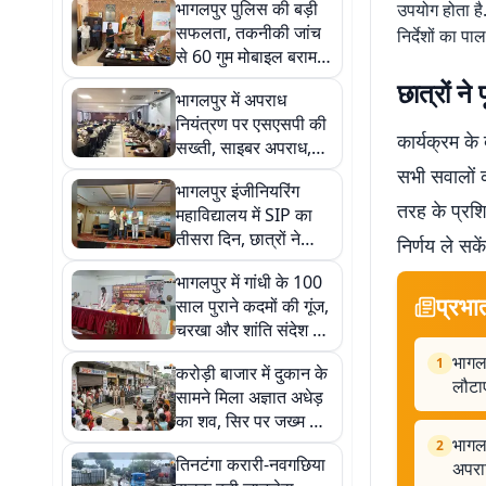
भागलपुर पुलिस की बड़ी
उपयोग होता ह
सफलता, तकनीकी जांच
निर्देशों का प
से 60 गुम मोबाइल बरामद
कर मालिकों को लौटाए
छात्रों ने
भागलपुर में अपराध
नियंत्रण पर एसएसपी की
कार्यक्रम के
सख्ती, साइबर अपराध,
नशा तस्करी और फरार
सभी सवालों क
भागलपुर इंजीनियरिंग
अपराधियों पर कार्रवाई तेज
तरह के प्रशिक
महाविद्यालय में SIP का
होगी
तीसरा दिन, छात्रों ने
निर्णय ले सकें
सीखा स्वास्थ्य, मानसिक
भागलपुर में गांधी के 100
संतुलन और आधुनिक
प्रभा
साल पुराने कदमों की गूंज,
तकनीक का महत्व
चरखा और शांति संदेश के
साथ शुरू हुआ राष्ट्रीय
भागल
1
करोड़ी बाजार में दुकान के
समारोह
लौटा
सामने मिला अज्ञात अधेड़
का शव, सिर पर जख्म के
निशान
भागल
2
तिनटंगा करारी-नवगछिया
अपराध