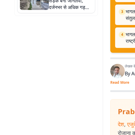
सड़क बनी जानलेवा,
दर्जनभर से अधिक गड्ढों
भागलप
3
के कारण रोजाना हादसों
संतु
का खतरा
भागलप
4
राष्ट
लेखक के 
By
A
Read More
Prab
देश
,
एजु
रोजाना की