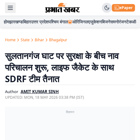
ePaper
होम
झारखण्ड
बिहार
उत्तर प्रदेश
पश्चिम बंगाल
ओरिजिनल
एजुकेशन
बिजनेस
मनोरंजन
टेक
ऑटो
Home
State
Bihar
Bhagalpur
सुलतानगंज घाट पर सुरक्षा के बीच नाव
परिचालन शुरू, लाइफ जैकेट के साथ
SDRF टीम तैनात
Author
AMIT KUMAR SINH
UPDATED:
MON, 18 MAY 2026 03:38 PM (IST)
विज्ञापन