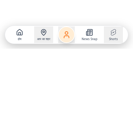
होम
आप का शहर
News Snap
Shorts
Follow us on
X
Download Mobile App