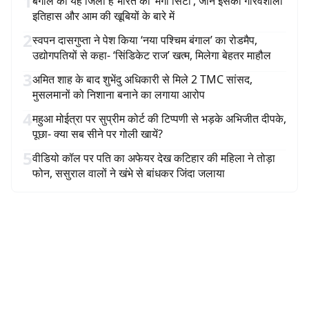
1
बंगाल का यह जिला है भारत की ‘मैंगो सिटी’, जानें इसका गौरवशाली
इतिहास और आम की खूबियों के बारे में
2
स्वपन दासगुप्ता ने पेश किया ‘नया पश्चिम बंगाल’ का रोडमैप,
उद्योगपतियों से कहा- ‘सिंडिकेट राज’ खत्म, मिलेगा बेहतर माहौल
3
अमित शाह के बाद शुभेंदु अधिकारी से मिले 2 TMC सांसद,
मुसलमानों को निशाना बनाने का लगाया आरोप
4
महुआ मोईत्रा पर सुप्रीम कोर्ट की टिप्पणी से भड़के अभिजीत दीपके,
पूछा- क्या सब सीने पर गोली खायें?
5
वीडियो कॉल पर पति का अफेयर देख कटिहार की महिला ने तोड़ा
फोन, ससुराल वालों ने खंभे से बांधकर जिंदा जलाया