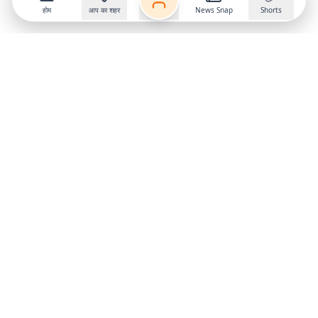
होम
आप का शहर
News Snap
Shorts
Follow us on
X
Download Mobile App
State
›
Jharkhand
›
Hindi News
Gumla News
Bihar News
Dumka News
Delhi News
Ranchi News
Odisha News
Bokaro News