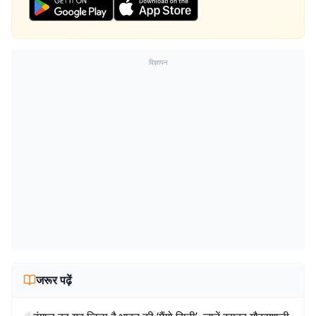
विज्ञापन
जरूर पढ़ें