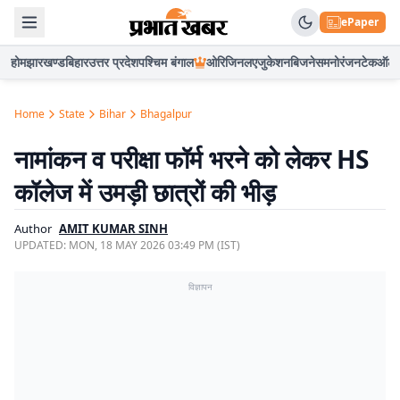
ePaper
होम
झारखण्ड
बिहार
उत्तर प्रदेश
पश्चिम बंगाल
ओरिजिनल
एजुकेशन
बिजनेस
मनोरंजन
टेक
ऑटो
Home
State
Bihar
Bhagalpur
नामांकन व परीक्षा फॉर्म भरने को लेकर HS
कॉलेज में उमड़ी छात्रों की भीड़
Author
AMIT KUMAR SINH
UPDATED:
MON, 18 MAY 2026 03:49 PM (IST)
विज्ञापन