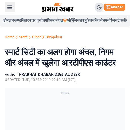
ePaper
होम
झारखण्ड
बिहार
उत्तर प्रदेश
पश्चिम बंगाल
ओरिजिनल
एजुकेशन
बिजनेस
मनोरंजन
टेक
ऑटो
Home
State
Bihar
Bhagalpur
स्मार्ट सिटी का अलग होगा अंचल, निगम
और अंचल में खुलेगा आरटीपीएस काउंटर
Author
PRABHAT KHABAR DIGITAL DESK
UPDATED:
TUE, 10 SEP 2019 02:19 AM (IST)
विज्ञापन