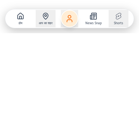
होम
आप का शहर
News Snap
Shorts
Follow us on
X
Download Mobile App
State
›
Jharkhand
›
Hindi News
Gumla News