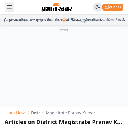
ePaper
होम
झारखण्ड
बिहार
उत्तर प्रदेश
पश्चिम बंगाल
ओरिजिनल
एजुकेशन
बिजनेस
मनोरंजन
टेक
ऑटो
विज्ञापन
Hindi News
District Magistrate Pranav Kumar
Articles on District Magistrate Pranav Kumar