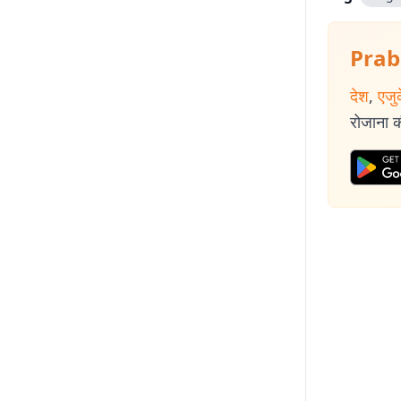
Prab
देश
,
एजु
रोजाना की