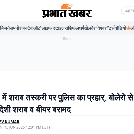
Searc
बिजनेस
मनोरंजन
टेक
ऑटो
लाइफ स्टाइल
राशिफल
धर्म
खेल
देश
विश्व
शॉर्ट्स
वीडियो
ओ
विज्ञापन
 में शराब तस्करी पर पुलिस का प्रहार, बोलेरो 
देशी शराब व बीयर बरामद
EEV KUMAR
, 15 JUN 2026 12:01 PM (IST)