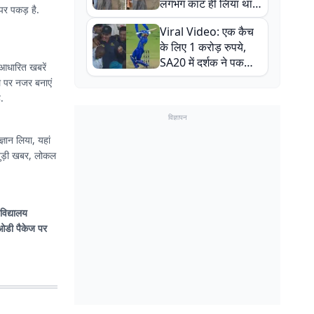
लगभग काट ही लिया था,
 पर पकड़ है.
न्यूजीलैंड सीरीज से पहले
Viral Video: एक कैच
बाल-बाल बचे
के लिए 1 करोड़ रुपये,
SA20 में दर्शक ने पकड़ा
 आधारित खबरें
एक हाथ से गजब का कैच
ल पर नजर बनाएं
.
विज्ञापन
्ञान लिया, यहां
वविद्यालय
ओडी पैकेज पर