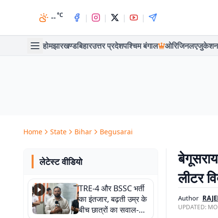
°C
|
|
|
|
--
होम
झारखण्ड
बिहार
उत्तर प्रदेश
पश्चिम बंगाल
ओरिजिनल
एजुकेशन
Home
State
Bihar
Begusarai
बेगूसराय
लेटेस्ट वीडियो
लीटर वि
TRE-4 और BSSC भर्ती
का इंतजार, बढ़ती उम्र के
Author
RAJ
UPDATED:
MON
बीच छात्रों का सवाल-