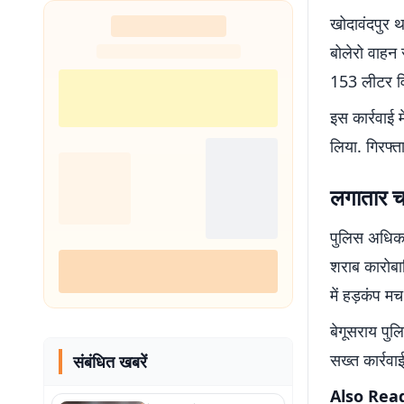
खोदावंदपुर था
बोलेरो वाह
153 लीटर वि
इस कार्रवाई म
लिया. गिरफ्त
लगातार च
पुलिस अधिकार
शराब कारोबा
में हड़कंप मच
बेगूसराय पुल
सख्त कार्रवाई
संबंधित खबरें
Also Rea