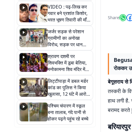
आखिर कब आएगी बहाली?
VIDEO : पढ़-लिख कर
देखें वीडियो
गवार बने प्रशांत किशोर,
Share
भरत भूषण तिवारी की माँ ने
कहा नहीं थी उम्मीद, बेटा
जर्जर सड़क से परेशान
था तो किसी को बोलने की
ग्रामीणों का अनोखा
नहीं थी हिम्मत
विरोध, सड़क पर धान
रोपकर और खाद डालकर
श्रावण दशमी पर
जताया आक्रोश
Begusara
शिवभक्ति में डूबा बेतिया,
रोककर उस
मनोकामना शिव मंदिर में
हुआ भव्य श्रृंगार
लिट्टीपाड़ा में डबल मर्डर
बेगूसराय से व
कांड का पुलिस ने किया
तस्करी के व
खुलासा, 12 घंटे में आरोपी
हाथ लगी है. र
गिरफ्तार
पश्चिम चंपारण में स्कूल
बरामद करते 
बना तालाब, गंदे पानी से
होकर पढ़ने पहुंच रहे बच्चे
बरियारपुर