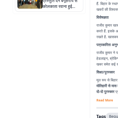
प्रस्तुति देने बेगूसराय से
हैं. बिहार के स्
कोलकाता रवाना हुई
खबरों की विश्वसन
आकाश गंगा रंग चौपाल की
विशेषज्ञता
टीम
राजीव कुमार खा
करते हैं. इसके 
रखते है. खासकर 
पत्रकारिता अनु
राजीव कुमार ने प
हेडलाइन, ब्रेकिंग न्
खबर समेत कई खब
शिक्षा/पुरस्कार
मूल रूप से बिहार
मोतिहारी से मास 
दो-दो पुरस्कार
प्र
Read More
Tags
Begu