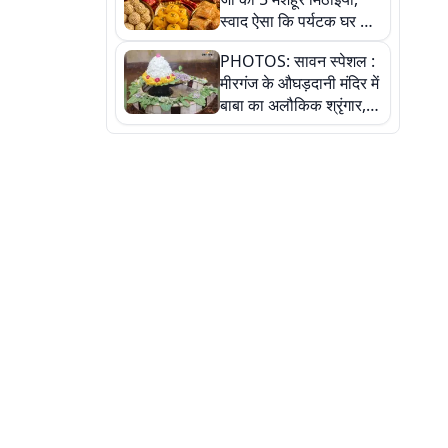
स्वाद ऐसा कि पर्यटक घर ले
जाना नहीं भूलते, तस्वीरों में
PHOTOS: सावन स्पेशल :
देखें
मीरगंज के औघड़दानी मंदिर में
बाबा का अलौकिक श्रृंगार,
तस्वीरों में देखें महादेव के कई
मनमोहक स्वरूप