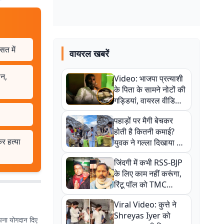
सत में
वायरल खबरें
लन,
Video: भाजपा प्रत्याशी
के पिता के सामने नोटों की
गड्डियां, वायरल वीडियो
से राजनीति में उबाल,
पहाड़ों पर मैगी बेचकर
अजित महतो बोले- TMC
होती है कितनी कमाई?
की गंदी चाल
कर हत्या
युवक ने गल्ला दिखाया तो
नौकरी वालों के खड़े हो गए
जिंदगी में कभी RSS-BJP
कान
के लिए काम नहीं करूंगा,
रिंटू पॉल को TMC
ऑफिस में ले जाकर पीटा,
Viral Video: कुत्ते ने
Video वायरल
Shreyas Iyer को
 अपना योगदान दिए