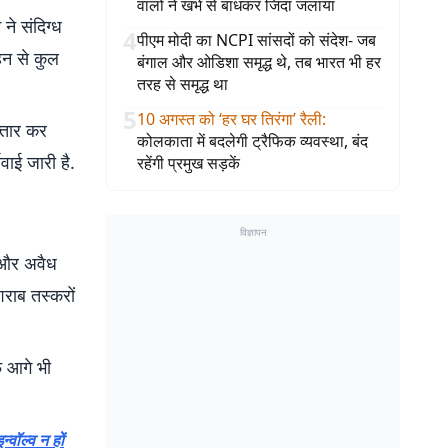
वालों ने खंभे से बांधकर जिंदा जलाया
 ने संदिग्ध
4
पीएम मोदी का NCPI सांसदों को संदेश- जब
न से कुल
बंगाल और ओडिशा समृद्ध थे, तब भारत भी हर
तरह से समृद्ध था
5
10 अगस्त को ‘हर घर तिरंगा’ रैली
:
फ्तार कर
कोलकाता में बदलेगी ट्रैफिक व्यवस्था, बंद
वाई जारी है.
रहेंगी प्रमुख सड़कें
विज्ञापन
े और अवैध
राब तस्करों
फ आगे भी
्वॉल्व न हों