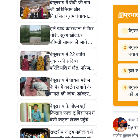
बेगूसराय में वीबी-जी राम
जी अधिनियम और
प्रभा
विकसित ग्राम पंचायत
योजना पर पंच सम्मेलन,
हर्ल खाद कारखाना में फिर
पंचायतों की भूमिका पर
बेगूस
1
चोरी, सुरंग खोदकर
चर्चा
कीमती सामान ले जाने का
बेगूस
2
आरोप
पंचाय
बेगूसराय में 22 वर्षीय
युवक की संदिग्ध
परिस्थिति में मौत, परिजनों
हर्ल 
3
ने जतायी फांसी लगाकर
बेगूसराय में घायल मरीज
हत्या की आशंका
के पैर में कार्टन लगाने के
बेगूस
4
मामले की जांच, डॉक्टर
की आ
की प्रतिनियुक्ति खत्म
बेगूसराय के पीएम श्री
किसान प्लस टू विद्यालय में
देसी कट्टा लेकर पहुंचे दो
लेखक के 
छात्र, हिरासत में
By
र
राष्ट्रीय नाट्य महोत्सव में
राजीव कुमार तीन 