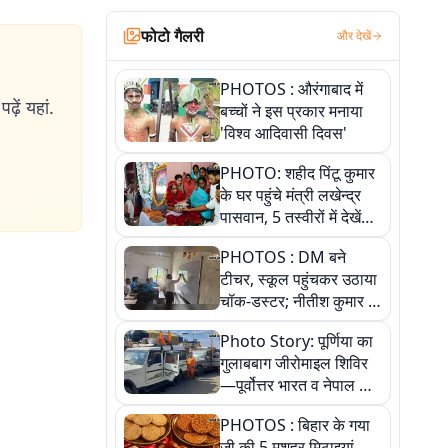
फोटो गैलरी
और देखें
PHOTOS : औरंगाबाद में
ढ़ें यहां.
बच्चों ने इस प्रकार मनाया
'विश्व आदिवासी दिवस'
PHOTO: शहीद पिंटू कुमार
के घर पहुंचे मंत्री लखेन्द्र
पासवान, 5 तस्वीरों में देखें
उस भावुक पल की पूरी
PHOTOS : DM बने
कहानी
टीचर, स्कूल पहुंचकर उठाया
चॉक-डस्टर; नीतीश कुमार के
इस चहेते अधिकारी को
Photo Story: पूर्णिया का
जानिए
गुलाबबाग जीरोमाइल शिविर
—पूर्वोत्तर भारत व नेपाल के
कांवरियों का प्रमुख सेवा धाम
PHOTOS : बिहार के गया
जी की 5 मशहूर मिठाइयां,