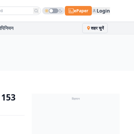
h news
Login
ePaper
पिनियन
शहर चुनें
से 153
विज्ञापन