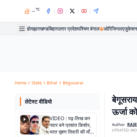
°C
|
|
|
|
--
होम
झारखण्ड
बिहार
उत्तर प्रदेश
पश्चिम बंगाल
ओरिजिनल
एजुकेशन
Home
State
Bihar
Begusarai
बेगूसरा
लेटेस्ट वीडियो
ऊर्जा को
VIDEO : पढ़-लिख कर
गवार बने प्रशांत किशोर,
Author
RAJ
UPDATED:
MON
भरत भूषण तिवारी की माँ ने