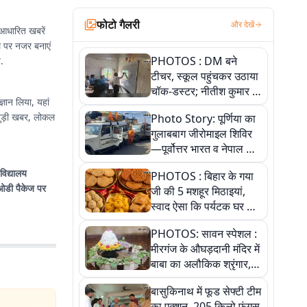
फोटो गैलरी
और देखें
 आधारित खबरें
ल पर नजर बनाएं
PHOTOS : DM बने
.
टीचर, स्कूल पहुंचकर उठाया
चॉक-डस्टर; नीतीश कुमार के
्ञान लिया, यहां
इस चहेते अधिकारी को
Photo Story: पूर्णिया का
जानिए
गुलाबबाग जीरोमाइल शिविर
—पूर्वोत्तर भारत व नेपाल के
कांवरियों का प्रमुख सेवा धाम
वविद्यालय
PHOTOS : बिहार के गया
ओडी पैकेज पर
जी की 5 मशहूर मिठाइयां,
स्वाद ऐसा कि पर्यटक घर ले
जाना नहीं भूलते, तस्वीरों में
PHOTOS: सावन स्पेशल :
देखें
मीरगंज के औघड़दानी मंदिर में
बाबा का अलौकिक श्रृंगार,
तस्वीरों में देखें महादेव के कई
बासुकिनाथ में फूड सेफ्टी टीम
मनमोहक स्वरूप
का एक्शन, 205 किलो फंगस