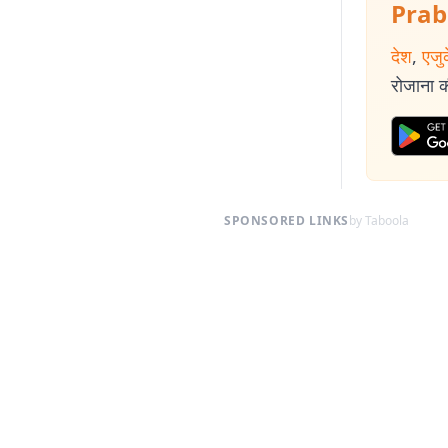
Prab
देश
,
एजु
रोजाना की
SPONSORED LINKS
by Taboola