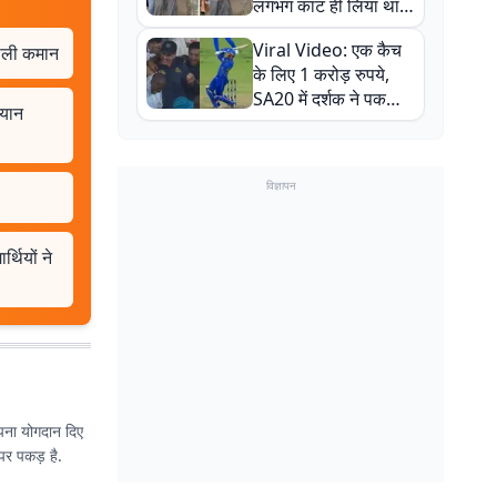
लगभग काट ही लिया था,
न्यूजीलैंड सीरीज से पहले
Viral Video: एक कैच
ंभाली कमान
बाल-बाल बचे
के लिए 1 करोड़ रुपये,
SA20 में दर्शक ने पकड़ा
ियान
एक हाथ से गजब का कैच
विज्ञापन
थियों ने
 अपना योगदान दिए
 पर पकड़ है.