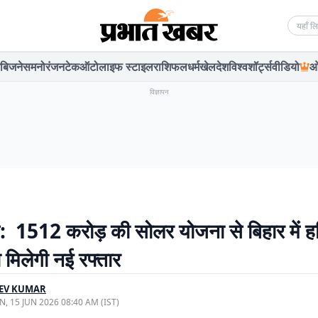
Searc
बिजनेस
मनोरंजन
टेक
ऑटो
लाइफ स्टाइल
राशिफल
धर्म
खेल
देश
विश्व
शॉर्ट्स
वीडियो
ओ
विज्ञापन
य: 1512 करोड़ की सोलर योजना से बिहार में ह
 मिलेगी नई रफ्तार
EEV KUMAR
, 15 JUN 2026 08:40 AM (IST)