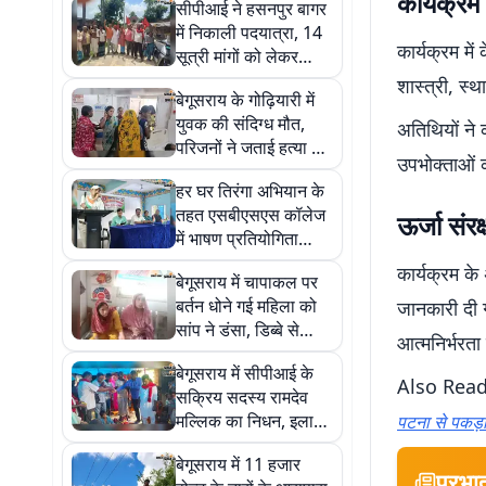
कार्यक्रम म
सीपीआई ने हसनपुर बागर
में निकाली पदयात्रा, 14
कार्यक्रम में
सूत्री मांगों को लेकर
जनसंपर्क अभियान चलाया
शास्त्री, स्
बेगूसराय के गोढ़ियारी में
युवक की संदिग्ध मौत,
अतिथियों ने 
परिजनों ने जताई हत्या की
उपभोक्ताओं को
आशंका
हर घर तिरंगा अभियान के
तहत एसबीएसएस कॉलेज
ऊर्जा संरक
में भाषण प्रतियोगिता
आयोजित, विद्यार्थियों ने
कार्यक्रम के 
बेगूसराय में चापाकल पर
दिखाया उत्साह
बर्तन धोने गई महिला को
जानकारी दी 
सांप ने डंसा, डिब्बे से
आत्मनिर्भरता 
निकलकर अस्पताल में
बेगूसराय में सीपीआई के
भागा विषैला सांप
Also Read
सक्रिय सदस्य रामदेव
मल्लिक का निधन, इलाके
पटना से पकड़
में शोक की लहर
बेगूसराय में 11 हजार
प्रभा