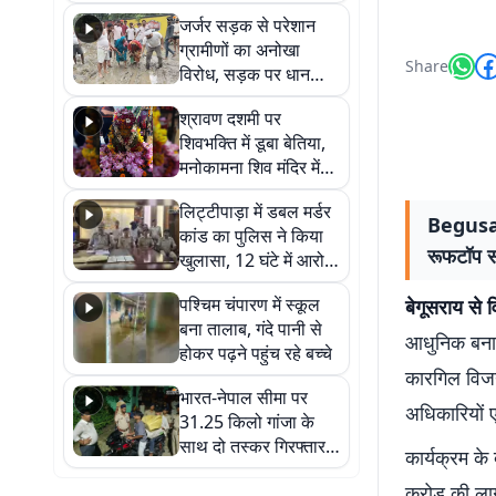
कहा नहीं थी उम्मीद, बेटा
जर्जर सड़क से परेशान
था तो किसी को बोलने की
ग्रामीणों का अनोखा
नहीं थी हिम्मत
Share
विरोध, सड़क पर धान
रोपकर और खाद डालकर
श्रावण दशमी पर
जताया आक्रोश
शिवभक्ति में डूबा बेतिया,
मनोकामना शिव मंदिर में
हुआ भव्य श्रृंगार
लिट्टीपाड़ा में डबल मर्डर
Begusara
कांड का पुलिस ने किया
रूफटॉप सो
खुलासा, 12 घंटे में आरोपी
गिरफ्तार
पश्चिम चंपारण में स्कूल
बेगूसराय से व
बना तालाब, गंदे पानी से
आधुनिक बनाने
होकर पढ़ने पहुंच रहे बच्चे
कारगिल विजय 
भारत-नेपाल सीमा पर
अधिकारियों ए
31.25 किलो गांजा के
साथ दो तस्कर गिरफ्तार,
कार्यक्रम के 
नेपाली नंबर की बाइक
करोड़ की ला
जब्त