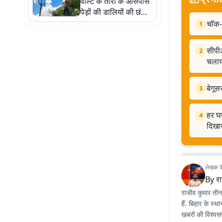
वोल्ट के तारों के आसपास
पेड़ों की डालियों की छंटाई
शुरू, बिजली आपूर्ति में
चॉक-ड
1
सुधार की उम्मीद
सीपीआ
2
चलाय
बेगूस
3
हर घर
4
दिखा
लेखक के 
By
र
राजीव कुमार तीन 
हैं. बिहार के स्
खबरों की विश्वसन