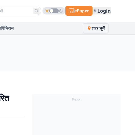
h news
Login
ePaper
पिनियन
शहर चुनें
रित
विज्ञापन