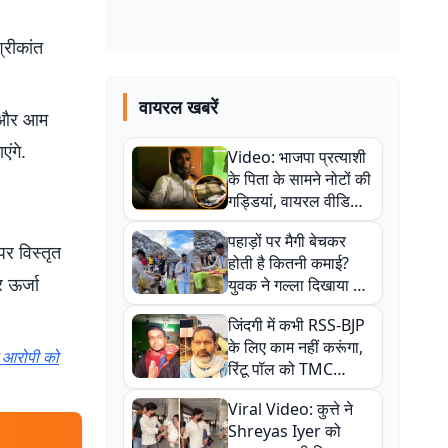
्रीकांत
वायरल खबरें
गे और आम
एंगे.
Video: भाजपा प्रत्याशी
के पिता के सामने नोटों की
गड्डियां, वायरल वीडियो
से राजनीति में उबाल,
पहाड़ों पर मैगी बेचकर
अजित महतो बोले- TMC
पर विस्तृत
होती है कितनी कमाई?
की गंदी चाल
 ऊर्जा
युवक ने गल्ला दिखाया तो
नौकरी वालों के खड़े हो गए
जिंदगी में कभी RSS-BJP
कान
के लिए काम नहीं करूंगा,
े आरोपी को
रिंटू पॉल को TMC
ऑफिस में ले जाकर पीटा,
Viral Video: कुत्ते ने
Video वायरल
Shreyas Iyer को