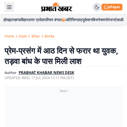
ePaper
होम
झारखण्ड
बिहार
उत्तर प्रदेश
पश्चिम बंगाल
ओरिजिनल
एजुकेशन
बिजनेस
मनोरंजन
टेक
ऑटो
Home
State
Bihar
Banka
प्रेम-प्रसंग में आठ दिन से फरार था युवक,
तड़वा बांध के पास मिली लाश
Author
PRABHAT KHABAR NEWS DESK
UPDATED:
WED, 17 JUL 2024 11:11 PM (IST)
विज्ञापन