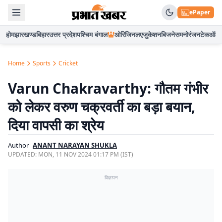
ePaper
होम
झारखण्ड
बिहार
उत्तर प्रदेश
पश्चिम बंगाल
ओरिजिनल
एजुकेशन
बिजनेस
मनोरंजन
टेक
ऑटो
Home
Sports
Cricket
Varun Chakravarthy: गौतम गंभीर
को लेकर वरुण चक्रवर्ती का बड़ा बयान,
दिया वापसी का श्रेय
Author
ANANT NARAYAN SHUKLA
UPDATED:
MON, 11 NOV 2024 01:17 PM (IST)
विज्ञापन