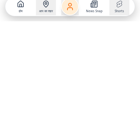
होम
आप का शहर
News Snap
Shorts
Follow us on
X
Download Mobile App
State
›
Jharkhand
›
Hindi News
Gumla News
Bihar News
Dumka News
Delhi News
Ranchi News