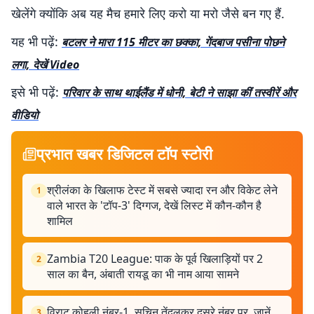
खेलेंगे क्योंकि अब यह मैच हमारे लिए करो या मरो जैसे बन गए हैं.
यह भी पढ़ें:
बटलर ने मारा 115 मीटर का छक्का, गेंदबाज पसीना पोछने
लगा, देखें Video
इसे भी पढ़ें:
परिवार के साथ थाईलैंड में धोनी, बेटी ने साझा कीं तस्वीरें और
वीडियो
प्रभात खबर डिजिटल टॉप स्टोरी
श्रीलंका के खिलाफ टेस्ट में सबसे ज्यादा रन और विकेट लेने
1
वाले भारत के 'टॉप-3' दिग्गज, देखें लिस्ट में कौन-कौन है
शामिल
Zambia T20 League: पाक के पूर्व खिलाड़ियों पर 2
2
साल का बैन, अंबाती रायडू का भी नाम आया सामने
विराट कोहली नंबर-1, सचिन तेंदुलकर दूसरे नंबर पर, जानें
3