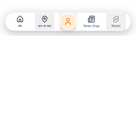
होम
आप का शहर
News Snap
Shorts
Follow us on
X
Download Mobile App
State
›
Jharkhand
›
Hindi News
Gumla News