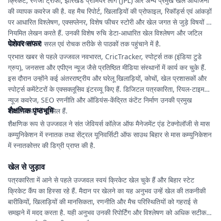
क्रिकेट, रणजी ट्रॉफी, झारखंड प्रीमियर लीग (JPL) और अन्य प्रमुख खेल आयोजनों
की व्यापक कवरेज की है. वह मैच रिपोर्ट, खिलाड़ियों की प्रोफाइल, रिकॉर्ड्स एवं आंकड़ों
पर आधारित विश्लेषण, एक्सप्लेनर, विशेष फीचर स्टोरी और खेल जगत से जुड़े विषयों पर
नियमित लेखन करते हैं. उनकी विशेष रुचि डेटा-आधारित खेल विश्लेषण और जटिल
पेशेवर सफर
खेल विषयों को सरल एवं रोचक तरीके से पाठकों तक पहुंचाने में है.
प्रभात खबर से पहले उज्जवल नवभारत, CricTracker, स्पोर्ट्स तक (इंडिया टुडे
ग्रुप), जनसत्ता और एपीएन न्यूज जैसे प्रतिष्ठित मीडिया संस्थानों में कार्य कर चुके हैं.
इस दौरान उन्होंने कई अंतरराष्ट्रीय और घरेलू खिलाड़ियों, कोचों, खेल प्रशासकों और
स्पोर्ट्स कमेंटेटरों के एक्सक्लूसिव इंटरव्यू किए हैं. डिजिटल पत्रकारिता, रियल-टाइम
न्यूज कवरेज, SEO रणनीति और ऑडियंस-केंद्रित कंटेंट निर्माण उनकी प्रमुख
शैक्षणिक पृष्ठभूमि
कार्यक्षमताओं में शामिल हैं.
शैक्षणिक रूप से उज्जवल ने संत जेवियर्स कॉलेज ऑफ मैनेजमेंट एंड टेक्नोलॉजी से मास
कम्युनिकेशन में स्नातक तथा सेंट्रल यूनिवर्सिटी ऑफ साउथ बिहार से मास कम्युनिकेशन
में स्नातकोत्तर की डिग्री प्राप्त की है.
खेल से जुड़ाव
पत्रकारिता में आने से पहले उज्जवल स्वयं क्रिकेट खेल चुके हैं और बिहार स्टेट
क्रिकेट कैंप का हिस्सा रहे हैं. मैदान पर खेलने का यह अनुभव उन्हें खेल की तकनीकी
बारीकियों, खिलाड़ियों की मानसिकता, रणनीति और मैच परिस्थितियों को गहराई से
समझने में मदद करता है. यही अनुभव उनकी रिपोर्टिंग और विश्लेषण को अधिक सटीक,