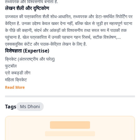
तथ्यपरक और विश्वसनीय बनाता है.
लेखन शैली और दृष्टिकोण
उज्जवल की पत्रकारिता शैली शोध-आधारित, तथ्यपरक और डेटा-समर्थित रिपोर्टिंग पर
केंद्रित है. उनका उद्देश्य केवल खबर देना नहीं, बल्कि खेल से जुड़ी हर महत्वपूर्ण घटना
के पीछे की कहानी, संदर्भ और आंकड़ों को विश्वसनीय तथा सरल रूप में पाठकों तक
पहुंचाना है. खेल पत्रकारिता में उनकी पहचान गहन रिसर्च, सटीक विश्लेषण,
एक्सक्लूसिव कंटेंट और पाठक-केंद्रित लेखन के लिए है.
विशेषज्ञता (Expertise)
क्रिकेट (अंतरराष्ट्रीय और घरेलू)
फुटबॉल
प्रो कबड्डी लीग
महिला क्रिकेट
IPL, रणजी ट्रॉफी, JPL एवं अन्य घरेलू टूर्नामेंट
Read More
डेटा-आधारित खेल विश्लेषण
एक्सप्लेनर एवं फीचर स्टोरी
Tags
Ms Dhoni
SEO-आधारित डिजिटल कंटेंट
स्पोर्ट्स कंटेंट प्लानिंग
एक्सक्लूसिव इंटरव्यू
रिकॉर्ड्स, आंकड़े एवं रिसर्च आधारित रिपोर्टिंग
लाइव स्पोर्ट्स कवरेज एवं डिजिटल ऑडियंस रणनीति