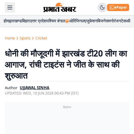
ePaper
होम
झारखण्ड
बिहार
उत्तर प्रदेश
पश्चिम बंगाल
ओरिजिनल
एजुकेशन
बिजनेस
मनोरंजन
टेक
ऑटो
Home
Sports
Cricket
धोनी की मौजूदगी में झारखंड टी20 लीग का
आगाज, रांची टाइटंस ने जीत के साथ की
शुरुआत
Author
UJJAWAL SINHA
UPDATED:
WED, 10 JUN 2026 06:43 PM (IST)
विज्ञापन