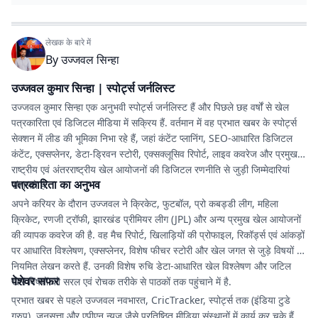
लेखक के बारे में
By
उज्जवल सिन्हा
उज्जवल कुमार सिन्हा | स्पोर्ट्स जर्नलिस्ट
उज्जवल कुमार सिन्हा एक अनुभवी स्पोर्ट्स जर्नलिस्ट हैं और पिछले छह वर्षों से खेल
पत्रकारिता एवं डिजिटल मीडिया में सक्रिय हैं. वर्तमान में वह प्रभात खबर के स्पोर्ट्स
सेक्शन में लीड की भूमिका निभा रहे हैं, जहां कंटेंट प्लानिंग, SEO-आधारित डिजिटल
कंटेंट, एक्सप्लेनर, डेटा-ड्रिवन स्टोरी, एक्सक्लूसिव रिपोर्ट, लाइव कवरेज और प्रमुख
राष्ट्रीय एवं अंतरराष्ट्रीय खेल आयोजनों की डिजिटल रणनीति से जुड़ी जिम्मेदारियां
पत्रकारिता का अनुभव
संभालते हैं.
अपने करियर के दौरान उज्जवल ने क्रिकेट, फुटबॉल, प्रो कबड्डी लीग, महिला
क्रिकेट, रणजी ट्रॉफी, झारखंड प्रीमियर लीग (JPL) और अन्य प्रमुख खेल आयोजनों
की व्यापक कवरेज की है. वह मैच रिपोर्ट, खिलाड़ियों की प्रोफाइल, रिकॉर्ड्स एवं आंकड़ों
पर आधारित विश्लेषण, एक्सप्लेनर, विशेष फीचर स्टोरी और खेल जगत से जुड़े विषयों पर
नियमित लेखन करते हैं. उनकी विशेष रुचि डेटा-आधारित खेल विश्लेषण और जटिल
पेशेवर सफर
खेल विषयों को सरल एवं रोचक तरीके से पाठकों तक पहुंचाने में है.
प्रभात खबर से पहले उज्जवल नवभारत, CricTracker, स्पोर्ट्स तक (इंडिया टुडे
ग्रुप), जनसत्ता और एपीएन न्यूज जैसे प्रतिष्ठित मीडिया संस्थानों में कार्य कर चुके हैं.