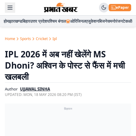
ePaper
होम
झारखण्ड
बिहार
उत्तर प्रदेश
पश्चिम बंगाल
ओरिजिनल
एजुकेशन
बिजनेस
मनोरंजन
टेक
ऑटो
Home
Sports
Cricket
Ipl
IPL 2026 में अब नहीं खेलेंगे MS
Dhoni? अश्विन के पोस्ट से फैंस में मची
खलबली
Author
UJJAWAL SINHA
UPDATED:
MON, 18 MAY 2026 08:20 PM (IST)
विज्ञापन