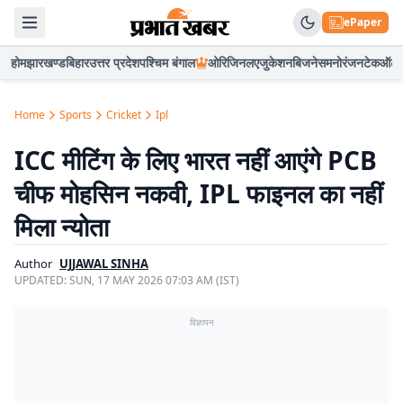
ePaper
होम
झारखण्ड
बिहार
उत्तर प्रदेश
पश्चिम बंगाल
ओरिजिनल
एजुकेशन
बिजनेस
मनोरंजन
टेक
ऑटो
Home
Sports
Cricket
Ipl
ICC मीटिंग के लिए भारत नहीं आएंगे PCB
चीफ मोहसिन नकवी, IPL फाइनल का नहीं
मिला न्योता
Author
UJJAWAL SINHA
UPDATED:
SUN, 17 MAY 2026 07:03 AM (IST)
विज्ञापन