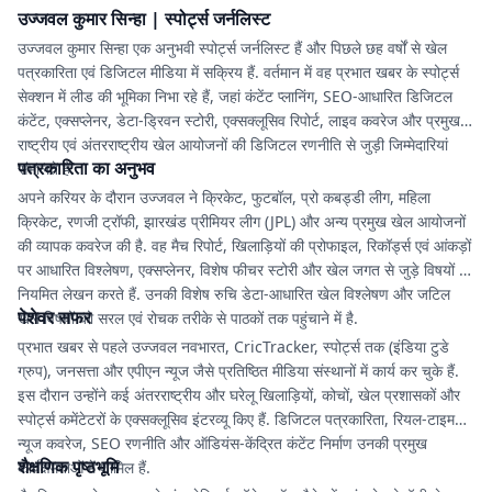
उज्जवल कुमार सिन्हा | स्पोर्ट्स जर्नलिस्ट
उज्जवल कुमार सिन्हा एक अनुभवी स्पोर्ट्स जर्नलिस्ट हैं और पिछले छह वर्षों से खेल
पत्रकारिता एवं डिजिटल मीडिया में सक्रिय हैं. वर्तमान में वह प्रभात खबर के स्पोर्ट्स
सेक्शन में लीड की भूमिका निभा रहे हैं, जहां कंटेंट प्लानिंग, SEO-आधारित डिजिटल
कंटेंट, एक्सप्लेनर, डेटा-ड्रिवन स्टोरी, एक्सक्लूसिव रिपोर्ट, लाइव कवरेज और प्रमुख
राष्ट्रीय एवं अंतरराष्ट्रीय खेल आयोजनों की डिजिटल रणनीति से जुड़ी जिम्मेदारियां
पत्रकारिता का अनुभव
संभालते हैं.
अपने करियर के दौरान उज्जवल ने क्रिकेट, फुटबॉल, प्रो कबड्डी लीग, महिला
क्रिकेट, रणजी ट्रॉफी, झारखंड प्रीमियर लीग (JPL) और अन्य प्रमुख खेल आयोजनों
की व्यापक कवरेज की है. वह मैच रिपोर्ट, खिलाड़ियों की प्रोफाइल, रिकॉर्ड्स एवं आंकड़ों
पर आधारित विश्लेषण, एक्सप्लेनर, विशेष फीचर स्टोरी और खेल जगत से जुड़े विषयों पर
नियमित लेखन करते हैं. उनकी विशेष रुचि डेटा-आधारित खेल विश्लेषण और जटिल
पेशेवर सफर
खेल विषयों को सरल एवं रोचक तरीके से पाठकों तक पहुंचाने में है.
प्रभात खबर से पहले उज्जवल नवभारत, CricTracker, स्पोर्ट्स तक (इंडिया टुडे
ग्रुप), जनसत्ता और एपीएन न्यूज जैसे प्रतिष्ठित मीडिया संस्थानों में कार्य कर चुके हैं.
इस दौरान उन्होंने कई अंतरराष्ट्रीय और घरेलू खिलाड़ियों, कोचों, खेल प्रशासकों और
स्पोर्ट्स कमेंटेटरों के एक्सक्लूसिव इंटरव्यू किए हैं. डिजिटल पत्रकारिता, रियल-टाइम
न्यूज कवरेज, SEO रणनीति और ऑडियंस-केंद्रित कंटेंट निर्माण उनकी प्रमुख
शैक्षणिक पृष्ठभूमि
कार्यक्षमताओं में शामिल हैं.