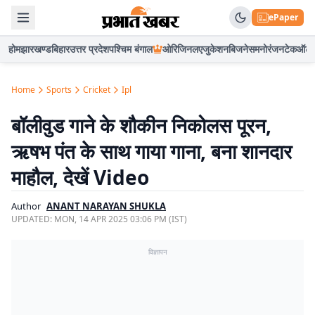
ePaper
होम
झारखण्ड
बिहार
उत्तर प्रदेश
पश्चिम बंगाल
ओरिजिनल
एजुकेशन
बिजनेस
मनोरंजन
टेक
ऑटो
Home
Sports
Cricket
Ipl
बॉलीवुड गाने के शौकीन निकोलस पूरन,
ऋषभ पंत के साथ गाया गाना, बना शानदार
माहौल, देखें Video
Author
ANANT NARAYAN SHUKLA
UPDATED:
MON, 14 APR 2025 03:06 PM (IST)
विज्ञापन