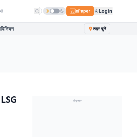
h news
Login
ePaper
पिनियन
शहर चुनें
या LSG
विज्ञापन