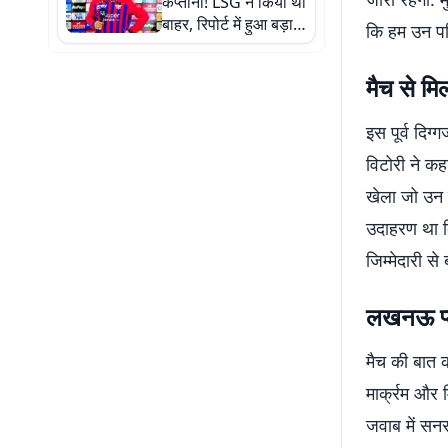
कप्तानी! LSG ने किया था
बाहर, रिपोर्ट में हुआ बड़ा
कि हम उन परि
खुलासा
मैच से मि
इस पूर्व दिग्
विटोरी ने कह
खेला जो उन 
उदाहरण था कि
जिम्मेदारी स
लखनऊ प्
मैच की बात 
मार्क्रम और
जवाब में सन