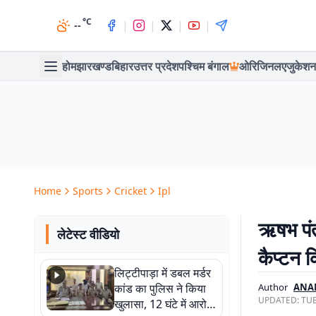
°C
|
|
|
|
--
होम
झारखण्ड
बिहार
उत्तर प्रदेश
पश्चिम बंगाल
ओरिजिनल
एजुकेशन
Home
Sports
Cricket
Ipl
ऋषभ पंत
लेटेस्ट वीडियो
कैप्टन क
लिट्टीपाड़ा में डबल मर्डर
कांड का पुलिस ने किया
Author
ANA
UPDATED:
TUE
खुलासा, 12 घंटे में आरोपी