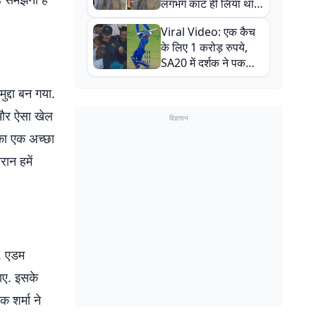
लगभग काट ही लिया था,
न्यूजीलैंड सीरीज से पहले
Viral Video: एक कैच
बाल-बाल बचे
के लिए 1 करोड़ रुपये,
SA20 में दर्शक ने पकड़ा
एक हाथ से गजब का कैच
ुद्दा बन गया.
े और ऐसा खेल
विज्ञापन
का एक अच्छा
ान हमें
ए. एडम
ाए. इसके
 शर्मा ने