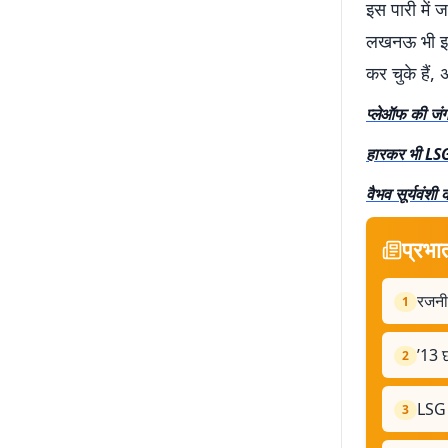
इस पारी में 
लखनऊ भी इस 
कर चुके हैं,
प्लेऑफ की जंग 
हारकर भी LSG 
वैभव सूर्यवंश
प्रभा
रजनीक
1
’13 छ
2
LSG 
3