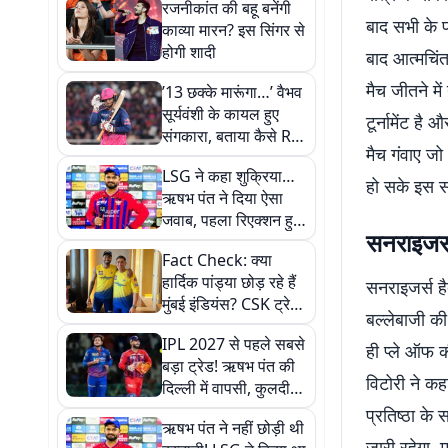
रजनीकांत की बहू बनेंगी
बाद सभी के प
काव्या मारन? इस सिंगर से
होगी शादी
बाद आत्मचिं
मैच जीतने मे
’13 छक्के मारूंगा…’ वैभव
सूर्यवंशी के कायल हुए
टूर्नामेंट है
संगकारा, बताया कैसे RR
मैच गंवाए जो
ने पहचानी थी प्रतिभा
LSG ने कहा शुक्रिया…
हो सके इस सत
ऋषभ पंत ने दिया ऐसा
जवाब, पहला रिएक्शन हुआ
सनराइजर्
वायरल
Fact Check: क्या
हार्दिक पांड्या छोड़ रहे हैं
सनराइजर्स है
मुंबई इंडियंस? CSK ट्रेड
बल्लेबाजी क
की वायरल खबर का सच
IPL 2027 से पहले सबसे
आया सामने
ही प्ले ऑफ क
बड़ा ट्रेड! ऋषभ पंत की
विटोरी ने कह
दिल्ली में वापसी, कुलदीप
पहुंचे LSG
प्रतिष्ठा क
ऋषभ पंत ने नहीं छोड़ी थी
जारी रहेगा. 