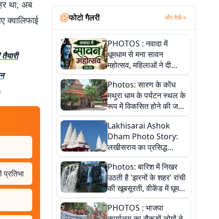
ाहर था, अब
फोटो गैलरी
और देखें
ए क्वालिफाई
PHOTOS : नवादा में
धूमधाम से मना सावन
 तैयारी
महोत्सव, महिलाओं ने दी
ान
सांस्कृतिक प्रस्तुतियां
Photos: सारण के कोंध
मथुरा धाम के पर्यटन स्थल के
रूप में विकसित होने की जगी
आस, 9 तस्वीरों में देखें पूरी
Lakhisarai Ashok
कहानी
Dham Photo Story:
लखीसराय का प्रसिद्ध
अशोक धाम—आस्था,
Photos: बारिश में निखर
श्रृंगार, अनुष्ठान और
ी प्रतिभा
उठती है 'झरनों के शहर' रांची
अलौकिक संध्या आरती के
की खूबसूरती, वीकेंड में घूम
विहंगम दृश्य
आएं ये 5 वादियां
PHOTOS : भाजपा
कार्यालय का सैकड़ों लोगों ने