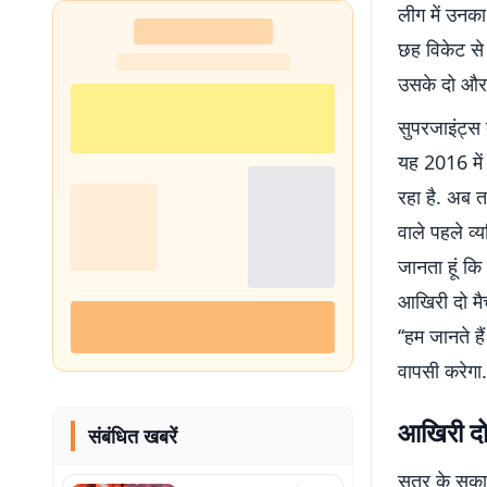
लीग में उनक
छह विकेट से
उसके दो और म
सुपरजाइंट्स 
यह 2016 में
रहा है. अब त
वाले पहले व्य
जानता हूं कि
आखिरी दो मैच 
‘‘हम जानते ह
वापसी करेगा.’
आखिरी दो म
संबंधित खबरें
सत्र के सकारा