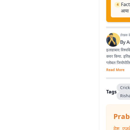
Fact 
4
आया 
लेखक के 
By
A
इलाहाबाद विश्व
कवर किया. इतिहा
ग्लोबल जियोपोलिट
Read More
Cric
Tags
Rish
Prab
देश
,
एजु