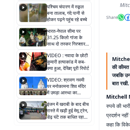
गिरफ्तार
Mitc
पश्चिम चंपारण में स्कूल
बना तालाब, गंदे पानी से
Share
होकर पढ़ने पहुंच रहे बच्चे
भारत-नेपाल सीमा पर
31.25 किलो गांजा के
साथ दो तस्कर गिरफ्तार,
नेपाली नंबर की बाइक
VIDEO : नवादा के छोटी
जब्त
Mitchel
कुमारी हत्याकांड में कब-
की कीमत क
क्या हुआ, देखिए पूरी रिपोर्ट
जबकि उनसे
VIDEO: श्रावण नवमी
बात रखी.
पर मनोकामना शिव मंदिर
में उमड़ा आस्था का
Mitchell
सैलाब, हर-हर महादेव के
इंजन में खराबी के बाद बीच
जयघोष से गूंजा परिसर
रुपये की भा
रास्ते में खड़ी हुई मेमू ट्रेन,
प्रदर्शन नही
डेढ़ घंटे तक बाधित रहा
आवागमन
कहा कि विके