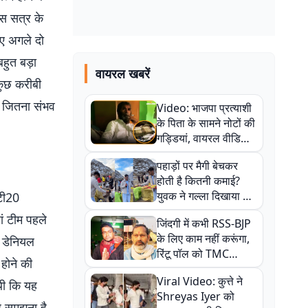
इस सत्र के
ए अगले दो
हुत बड़ा
वायरल खबरें
 कुछ करीबी
हम जितना संभव
Video: भाजपा प्रत्याशी
के पिता के सामने नोटों की
गड्डियां, वायरल वीडियो
से राजनीति में उबाल,
पहाड़ों पर मैगी बेचकर
अजित महतो बोले- TMC
होती है कितनी कमाई?
की गंदी चाल
युवक ने गल्ला दिखाया तो
 टी20
नौकरी वालों के खड़े हो गए
ं टीम पहले
जिंदगी में कभी RSS-BJP
कान
के लिए काम नहीं करूंगा,
च डेनियल
रिंटू पॉल को TMC
 होने की
ऑफिस में ले जाकर पीटा,
Viral Video: कुत्ते ने
Video वायरल
थी कि यह
Shreyas Iyer को
यह समझना है