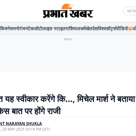
Searc
बिजनेस
मनोरंजन
टेक
ऑटो
लाइफ स्टाइल
राशिफल
धर्म
खेल
देश
विश्व
शॉर्ट्स
वीडियो
ओ
विज्ञापन
 यह स्वीकार करेंगे कि…, मिचेल मार्श ने बता
िस बात पर होंगे राजी
NT NARAYAN SHUKLA
, 20 MAY 2025 03:18 PM (IST)