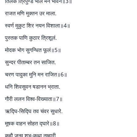
तिलक त्रिपुण्ड भाल मन भावन॥3॥
राजत मणि मुक्तन उर माला.
स्वर्ण मुकुट शिर नयन विशाला॥4॥
पुस्तक पाणि कुठार त्रिशूलं.
मोदक भोग सुगन्धित फूलं॥5॥
सुन्दर पीताम्बर तन साजित.
चरण पादुका मुनि मन राजित॥6॥
धनि शिवसुवन षडानन भ्राता.
गौरी ललन विश्व-विख्याता॥7॥
ऋद्घि-सिद्घि तव चंवर सुधारे.
मूषक वाहन सोहत द्घारे॥8॥
कहौ जन्म शुभ-कथा तुम्हारी.