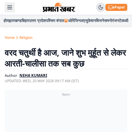
ePaper
होम
झारखण्ड
बिहार
उत्तर प्रदेश
पश्चिम बंगाल
ओरिजिनल
एजुकेशन
बिजनेस
मनोरंजन
टेक
ऑटो
Home
Religion
वरद चतुर्थी है आज, जाने शुभ मुर्हूत से लेकर
आरती-चालीसा तक सब कुछ
Author
NEHA KUMARI
UPDATED:
WED, 20 MAY 2026 09:17 AM (IST)
विज्ञापन