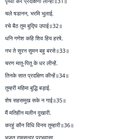
पृथ्वी कर प्रदक्षिणा लीन्हा॥31॥
चले षडानन, भरमि भुलाई.
रचे बैठ तुम बुद्घि उपाई॥32॥
धनि गणेश कहि शिव हिय हरषे.
नभ ते सुरन सुमन बहु बरसे॥33॥
चरण मातु-पितु के धर लीन्हें.
तिनके सात प्रदक्षिण कीन्हें॥34॥
तुम्हरी महिमा बुद्ध‍ि बड़ाई.
शेष सहसमुख सके न गाई॥35॥
मैं मतिहीन मलीन दुखारी.
करहुं कौन विधि विनय तुम्हारी॥36॥
भजत रामसुन्दर प्रभुदासा.