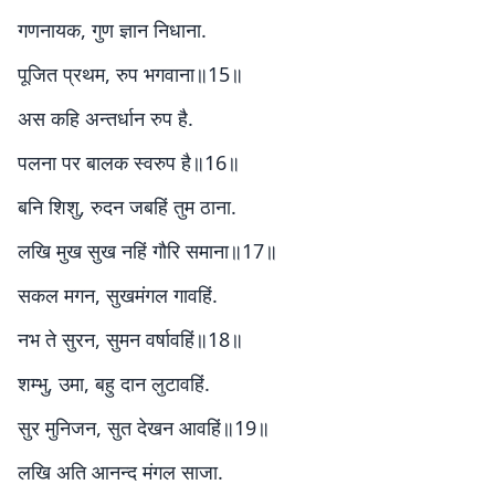
गणनायक, गुण ज्ञान निधाना.
पूजित प्रथम, रुप भगवाना॥15॥
अस कहि अन्तर्धान रुप है.
पलना पर बालक स्वरुप है॥16॥
बनि शिशु, रुदन जबहिं तुम ठाना.
लखि मुख सुख नहिं गौरि समाना॥17॥
सकल मगन, सुखमंगल गावहिं.
नभ ते सुरन, सुमन वर्षावहिं॥18॥
शम्भु, उमा, बहु दान लुटावहिं.
सुर मुनिजन, सुत देखन आवहिं॥19॥
लखि अति आनन्द मंगल साजा.