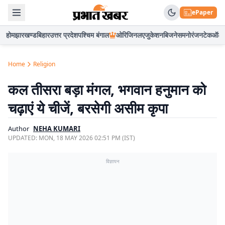
ePaper
होम
झारखण्ड
बिहार
उत्तर प्रदेश
पश्चिम बंगाल
ओरिजिनल
एजुकेशन
बिजनेस
मनोरंजन
टेक
ऑटो
Home
Religion
कल तीसरा बड़ा मंगल, भगवान हनुमान को
चढ़ाएं ये चीजें, बरसेगी असीम कृपा
Author
NEHA KUMARI
UPDATED:
MON, 18 MAY 2026 02:51 PM (IST)
विज्ञापन