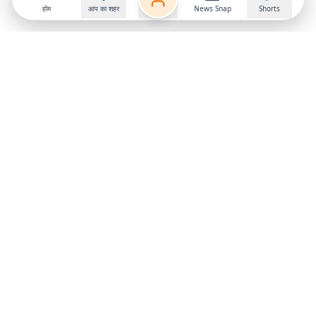
होम
आप का शहर
News Snap
Shorts
Follow us on
X
Download Mobile App
State
›
Jharkhand
›
Hindi News
Gumla News
Bihar News
Dumka News
Delhi News
Ranchi News
Odisha News
Bokaro News