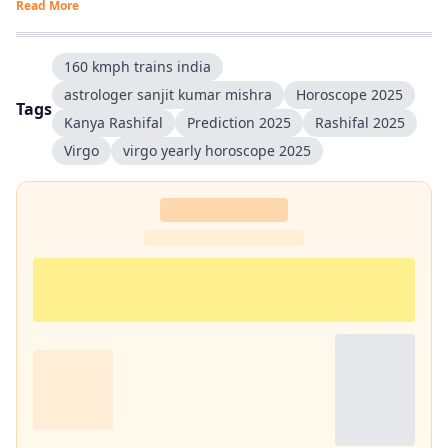
Read More
एंटरटेनमेंट, लाइफस्टाइल और शिक्षा जैसे विषयों पर भी लगातार लेखन करता रहा हूं.
मेरी कोशिश रहती है कि जटिल विषयों को आसान, रोचक और भरोसेमंद तरीके से पाठकों
तक पहुंचाया जाए.
160 kmph trains india
astrologer sanjit kumar mishra
Horoscope 2025
Tags
Kanya Rashifal
Prediction 2025
Rashifal 2025
Virgo
virgo yearly horoscope 2025