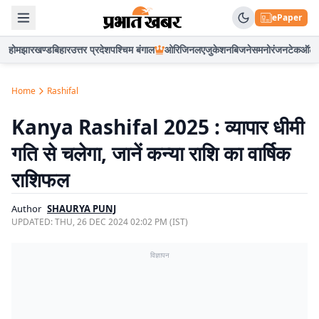
ePaper
होम
झारखण्ड
बिहार
उत्तर प्रदेश
पश्चिम बंगाल
ओरिजिनल
एजुकेशन
बिजनेस
मनोरंजन
टेक
ऑटो
Home
Rashifal
Kanya Rashifal 2025 : व्यापार धीमी
गति से चलेगा, जानें कन्या राशि का वार्षिक
राशिफल
Author
SHAURYA PUNJ
UPDATED:
THU, 26 DEC 2024 02:02 PM (IST)
विज्ञापन