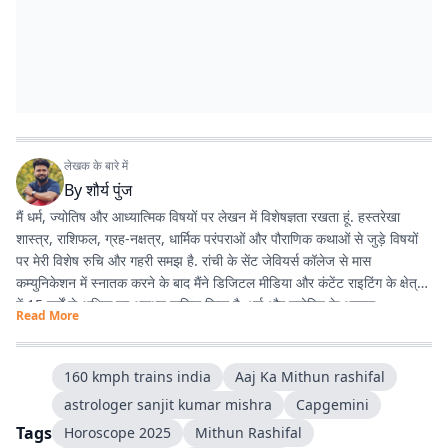
लेखक के बारे में
By
शौर्य पुंज
मैं धर्म, ज्योतिष और आध्यात्मिक विषयों पर लेखन में विशेषज्ञता रखता हूं. हस्तरेखा
शास्त्र, राशिफल, ग्रह-नक्षत्र, धार्मिक परंपराओं और पौराणिक कथाओं से जुड़े विषयों
पर मेरी विशेष रुचि और गहरी समझ है. रांची के सेंट जेवियर्स कॉलेज से मास
कम्युनिकेशन में स्नातक करने के बाद मैंने डिजिटल मीडिया और कंटेंट राइटिंग के क्षेत्र
में 15 वर्षों से अधिक का अनुभव हासिल किया है. धर्म और ज्योतिष के अलावा
Read More
एंटरटेनमेंट, लाइफस्टाइल और शिक्षा जैसे विषयों पर भी लगातार लेखन करता रहा हूं.
मेरी कोशिश रहती है कि जटिल विषयों को आसान, रोचक और भरोसेमंद तरीके से पाठकों
तक पहुंचाया जाए.
160 kmph trains india
Aaj Ka Mithun rashifal
astrologer sanjit kumar mishra
Capgemini
Tags
Horoscope 2025
Mithun Rashifal