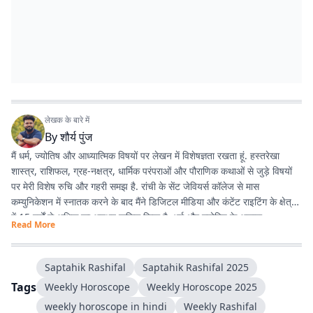
लेखक के बारे में
By
शौर्य पुंज
मैं धर्म, ज्योतिष और आध्यात्मिक विषयों पर लेखन में विशेषज्ञता रखता हूं. हस्तरेखा
शास्त्र, राशिफल, ग्रह-नक्षत्र, धार्मिक परंपराओं और पौराणिक कथाओं से जुड़े विषयों
पर मेरी विशेष रुचि और गहरी समझ है. रांची के सेंट जेवियर्स कॉलेज से मास
कम्युनिकेशन में स्नातक करने के बाद मैंने डिजिटल मीडिया और कंटेंट राइटिंग के क्षेत्र
में 15 वर्षों से अधिक का अनुभव हासिल किया है. धर्म और ज्योतिष के अलावा
Read More
एंटरटेनमेंट, लाइफस्टाइल और शिक्षा जैसे विषयों पर भी लगातार लेखन करता रहा हूं.
मेरी कोशिश रहती है कि जटिल विषयों को आसान, रोचक और भरोसेमंद तरीके से पाठकों
तक पहुंचाया जाए.
Saptahik Rashifal
Saptahik Rashifal 2025
Tags
Weekly Horoscope
Weekly Horoscope 2025
weekly horoscope in hindi
Weekly Rashifal