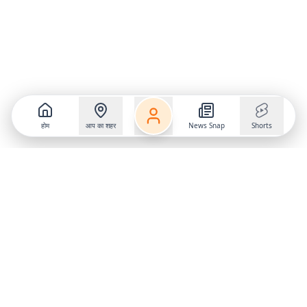
होम
आप का शहर
News Snap
Shorts
Follow us on
X
Download Mobile App