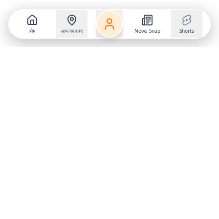
होम
आप का शहर
News Snap
Shorts
Follow us on
X
Download Mobile App
State
›
Jharkhand
›
Hindi News
Gumla News
Bihar News
Dumka News