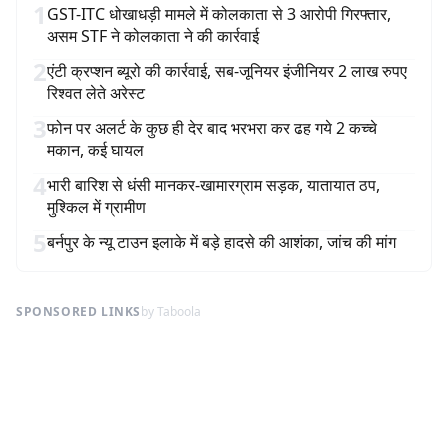
1
GST-ITC धोखाधड़ी मामले में कोलकाता से 3 आरोपी गिरफ्तार,
असम STF ने कोलकाता ने की कार्रवाई
2
एंटी क्रप्शन ब्यूरो की कार्रवाई, सब-जूनियर इंजीनियर 2 लाख रुपए
रिश्वत लेते अरेस्ट
3
फोन पर अलर्ट के कुछ ही देर बाद भरभरा कर ढह गये 2 कच्चे
मकान, कई घायल
4
भारी बारिश से धंसी मानकर-खामारग्राम सड़क, यातायात ठप,
मुश्किल में ग्रामीण
5
बर्नपुर के न्यू टाउन इलाके में बड़े हादसे की आशंका, जांच की मांग
SPONSORED LINKS
by Taboola