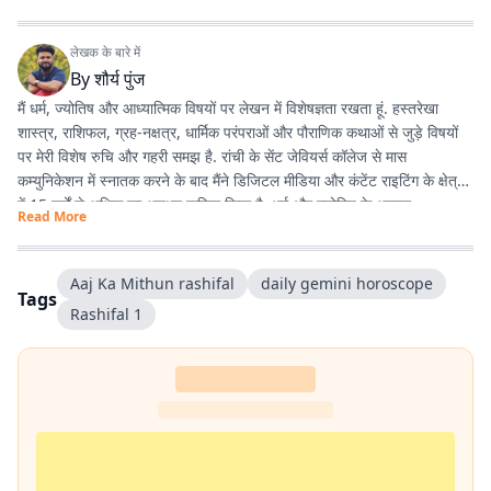
लेखक के बारे में
By
शौर्य पुंज
मैं धर्म, ज्योतिष और आध्यात्मिक विषयों पर लेखन में विशेषज्ञता रखता हूं. हस्तरेखा
शास्त्र, राशिफल, ग्रह-नक्षत्र, धार्मिक परंपराओं और पौराणिक कथाओं से जुड़े विषयों
पर मेरी विशेष रुचि और गहरी समझ है. रांची के सेंट जेवियर्स कॉलेज से मास
कम्युनिकेशन में स्नातक करने के बाद मैंने डिजिटल मीडिया और कंटेंट राइटिंग के क्षेत्र
में 15 वर्षों से अधिक का अनुभव हासिल किया है. धर्म और ज्योतिष के अलावा
Read More
एंटरटेनमेंट, लाइफस्टाइल और शिक्षा जैसे विषयों पर भी लगातार लेखन करता रहा हूं.
मेरी कोशिश रहती है कि जटिल विषयों को आसान, रोचक और भरोसेमंद तरीके से पाठकों
तक पहुंचाया जाए.
Aaj Ka Mithun rashifal
daily gemini horoscope
Tags
Rashifal​​​​​​​​​​​​​​​​ 1