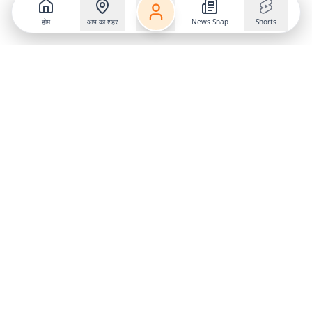
होम
आप का शहर
News Snap
Shorts
Follow us on
X
Download Mobile App
State
›
Jharkhand
›
Hindi News
Gumla News
Bihar News
Dumka News
Delhi News
Ranchi News