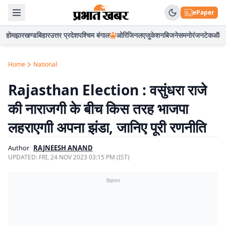
ePaper
होम
झारखण्ड
बिहार
उत्तर प्रदेश
पश्चिम बंगाल
ओरिजिनल
एजुकेशन
बिजनेस
मनोरंजन
टेक
ऑटो
Home
National
Rajasthan Election : वसुंधरा राजे
की नाराजगी के बीच किस तरह भाजपा
लहराएगाी अपना झंडा, जानिए पूरी रणनीति
Author
RAJNEESH ANAND
UPDATED:
FRI, 24 NOV 2023 03:15 PM (IST)
विज्ञापन