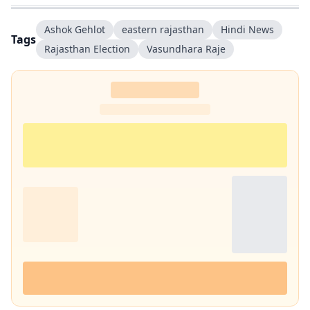
Ashok Gehlot
eastern rajasthan
Hindi News
Tags
Rajasthan Election
Vasundhara Raje