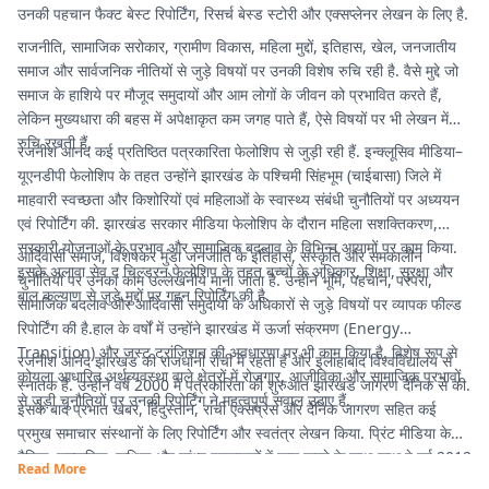
उनकी पहचान फैक्ट बेस्ट रिपोर्टिंग, रिसर्च बेस्ड स्टोरी और एक्सप्लेनर लेखन के लिए है.
राजनीति, सामाजिक सरोकार, ग्रामीण विकास, महिला मुद्दों, इतिहास, खेल, जनजातीय
समाज और सार्वजनिक नीतियों से जुड़े विषयों पर उनकी विशेष रुचि रही है. वैसे मुद्दे जो
समाज के हाशिये पर मौजूद समुदायों और आम लोगों के जीवन को प्रभावित करते हैं,
लेकिन मुख्यधारा की बहस में अपेक्षाकृत कम जगह पाते हैं, ऐसे विषयों पर भी लेखन में
रुचि रखती हैं.
रजनीश आनंद कई प्रतिष्ठित पत्रकारिता फेलोशिप से जुड़ी रही हैं. इन्क्लूसिव मीडिया–
यूएनडीपी फेलोशिप के तहत उन्होंने झारखंड के पश्चिमी सिंहभूम (चाईबासा) जिले में
माहवारी स्वच्छता और किशोरियों एवं महिलाओं के स्वास्थ्य संबंधी चुनौतियों पर अध्ययन
एवं रिपोर्टिंग की. झारखंड सरकार मीडिया फेलोशिप के दौरान महिला सशक्तिकरण,
सरकारी योजनाओं के प्रभाव और सामाजिक बदलाव के विभिन्न आयामों पर काम किया.
आदिवासी समाज, विशेषकर मुंडा जनजाति के इतिहास, संस्कृति और समकालीन
इसके अलावा सेव द चिल्ड्रन फेलोशिप के तहत बच्चों के अधिकार, शिक्षा, सुरक्षा और
चुनौतियों पर उनका काम उल्लेखनीय माना जाता है. उन्होंने भूमि, पहचान, परंपरा,
बाल कल्याण से जुड़े मुद्दों पर गहन रिपोर्टिंग की है.
सामाजिक बदलाव और आदिवासी समुदायों के अधिकारों से जुड़े विषयों पर व्यापक फील्ड
रिपोर्टिंग की है.हाल के वर्षों में उन्होंने झारखंड में ऊर्जा संक्रमण (Energy
Transition) और जस्ट ट्रांजिशन की अवधारणा पर भी काम किया है. विशेष रूप से
रजनीश आनंद झारखंड की राजधानी रांची में रहती हैं और इलाहाबाद विश्वविद्यालय से
कोयला आधारित अर्थव्यवस्था वाले क्षेत्रों में रोजगार, आजीविका और सामाजिक प्रभावों
स्नातक हैं. उन्होंने वर्ष 2000 में पत्रकारिता की शुरुआत झारखंड जागरण दैनिक से की.
से जुड़ी चुनौतियों पर उनकी रिपोर्टिंग ने महत्वपूर्ण सवाल उठाए हैं.
इसके बाद प्रभात खबर, हिंदुस्तान, रांची एक्सप्रेस और दैनिक जागरण सहित कई
प्रमुख समाचार संस्थानों के लिए रिपोर्टिंग और स्वतंत्र लेखन किया. प्रिंट मीडिया के
दैनिक, साप्ताहिक, पाक्षिक और सांध्य प्रकाशनों में काम करने के साथ-साथ वे वर्ष 2012
Read More
से डिजिटल पत्रकारिता में सक्रिय हैं.