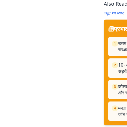
Also Rea
चढ़ा था प्यार
प्रभा
उत्तम
1
संरक्
10 अग
2
सड़के
कोलका
3
और स
ममता 
4
जांच 