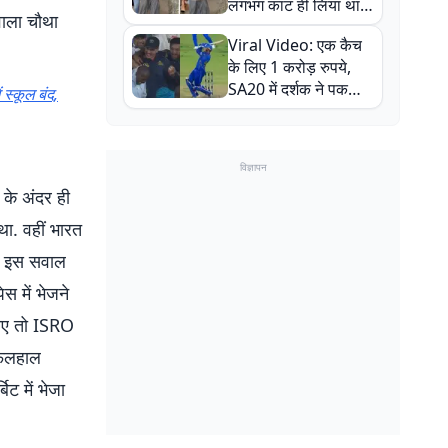
लगभग काट ही लिया था,
वाला चौथा
न्यूजीलैंड सीरीज से पहले
Viral Video: एक कैच
बाल-बाल बचे
के लिए 1 करोड़ रुपये,
SA20 में दर्शक ने पकड़ा
 स्कूल बंद,
एक हाथ से गजब का कैच
विज्ञापन
 के अंदर ही
 था. वहीं भारत
ै. इस सवाल
ेस में भेजने
जाए तो ISRO
 फिलहाल
ट में भेजा