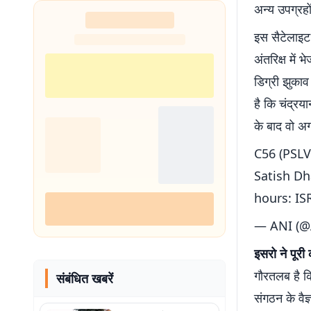
अन्य उपग्रहों
इस सैटेलाइट
अंतरिक्ष मे
डिग्री झुका
है कि चंद्रया
के बाद वो अग
C56 (PSLV
Satish Dh
hours: I
— ANI (@
इसरो ने पूरी
गौरतलब है कि
संबंधित खबरें
संगठन के वैज्