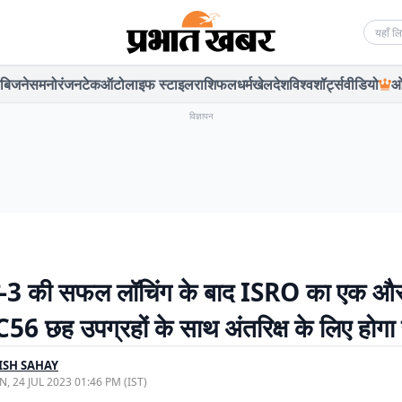
Searc
बिजनेस
मनोरंजन
टेक
ऑटो
लाइफ स्टाइल
राशिफल
धर्म
खेल
देश
विश्व
शॉर्ट्स
वीडियो
ओ
विज्ञापन
ान-3 की सफल लॉचिंग के बाद ISRO का एक औ
6 छह उपग्रहों के साथ अंतरिक्ष के लिए होगा 
ISH SAHAY
, 24 JUL 2023 01:46 PM (IST)