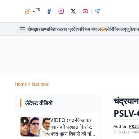
°C
|
|
|
|
--
होम
झारखण्ड
बिहार
उत्तर प्रदेश
पश्चिम बंगाल
ओरिजिनल
एजुकेशन
Home
National
चंद्रय
लेटेस्ट वीडियो
PSLV-C5
VIDEO : पढ़-लिख कर
गवार बने प्रशांत किशोर,
Author
PRIT
UPDATED:
MON
भरत भूषण तिवारी की माँ ने