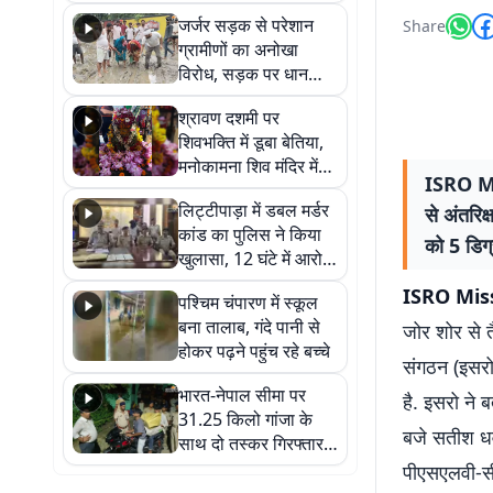
कहा नहीं थी उम्मीद, बेटा
जर्जर सड़क से परेशान
Share
था तो किसी को बोलने की
ग्रामीणों का अनोखा
नहीं थी हिम्मत
विरोध, सड़क पर धान
रोपकर और खाद डालकर
श्रावण दशमी पर
जताया आक्रोश
शिवभक्ति में डूबा बेतिया,
मनोकामना शिव मंदिर में
ISRO Mis
हुआ भव्य श्रृंगार
लिट्टीपाड़ा में डबल मर्डर
से अंतरि
कांड का पुलिस ने किया
को 5 डिग्
खुलासा, 12 घंटे में आरोपी
गिरफ्तार
ISRO Mis
पश्चिम चंपारण में स्कूल
बना तालाब, गंदे पानी से
जोर शोर से त
होकर पढ़ने पहुंच रहे बच्चे
संगठन (इसरो
भारत-नेपाल सीमा पर
है. इसरो ने
31.25 किलो गांजा के
बजे सतीश धवन
साथ दो तस्कर गिरफ्तार,
नेपाली नंबर की बाइक
पीएसएलवी-सी
जब्त