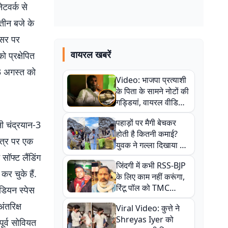
ेटवर्क से
तीन बजे के
वसर पर
वायरल खबरें
 प्रक्षेपित
3 अगस्त को
Video: भाजपा प्रत्याशी
के पिता के सामने नोटों की
गड्डियां, वायरल वीडियो
से राजनीति में उबाल,
पहाड़ों पर मैगी बेचकर
ी चंद्रयान-3
अजित महतो बोले- TMC
होती है कितनी कमाई?
की गंदी चाल
षेत्र पर एक
युवक ने गल्ला दिखाया तो
नौकरी वालों के खड़े हो गए
सॉफ्ट लैंडिंग
जिंदगी में कभी RSS-BJP
कान
र चुके हैं.
के लिए काम नहीं करूंगा,
रिंटू पॉल को TMC
इंडियन स्पेस
ऑफिस में ले जाकर पीटा,
ंतरिक्ष
Viral Video: कुत्ते ने
Video वायरल
Shreyas Iyer को
पूर्व सोवियत