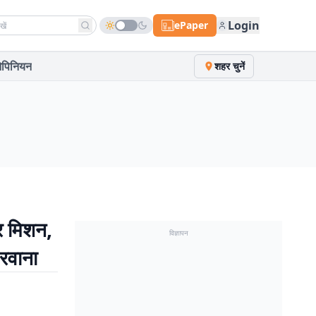
h news
Login
ePaper
पिनियन
शहर चुनें
र मिशन,
विज्ञापन
रवाना