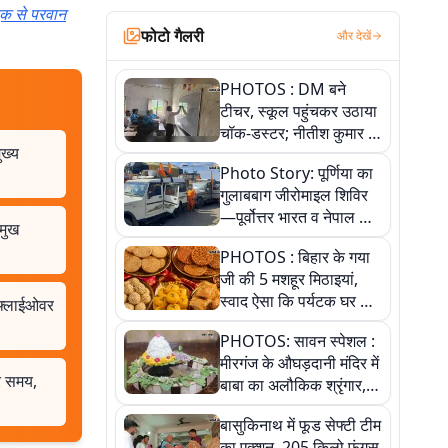
बुक से परवान
फोटो गैलरी
और देखें
PHOTOS : DM बने
टीचर, स्कूल पहुंचकर उठाया
चॉक-डस्टर; नीतीश कुमार के
ुख्य
इस चहेते अधिकारी को
Photo Story: पूर्णिया का
जानिए
गुलाबबाग जीरोमाइल शिविर
—पूर्वोत्तर भारत व नेपाल के
रमुख
कांवरियों का प्रमुख सेवा धाम
PHOTOS : बिहार के गया
जी की 5 मशहूर मिठाइयां,
स्वाद ऐसा कि पर्यटक घर ले
, फ्लाईओवर
जाना नहीं भूलते, तस्वीरों में
PHOTOS: सावन स्पेशल :
देखें
मीरगंज के औघड़दानी मंदिर में
और समय,
बाबा का अलौकिक श्रृंगार,
तस्वीरों में देखें महादेव के कई
बासुकिनाथ में फूड सेफ्टी टीम
मनमोहक स्वरूप
का एक्शन, 205 किलो फंगस