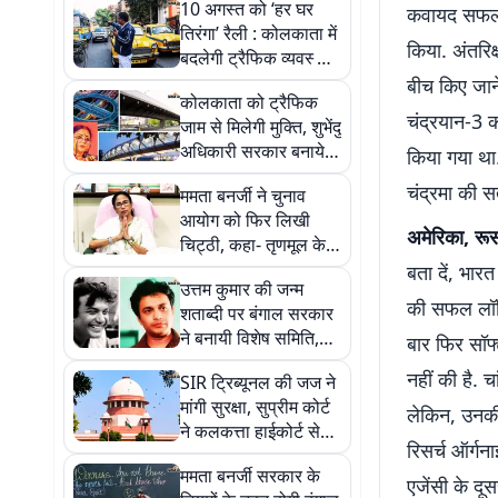
10 अगस्त को ‘हर घर
कवायद सफलताप
तिरंगा’ रैली : कोलकाता में
किया. अंतरि
बदलेगी ट्रैफिक व्यवस्था,
बंद रहेंगी प्रमुख सड़कें
बीच किए जान
कोलकाता को ट्रैफिक
चंद्रयान-3 क
जाम से मिलेगी मुक्ति, शुभेंदु
अधिकारी सरकार बनायेगी
किया गया था
रिंग रोड, फ्लाईओवर और
चंद्रमा की 
ममता बनर्जी ने चुनाव
स्काईवॉक
आयोग को फिर लिखी
अमेरिका, रू
चिट्ठी, कहा- तृणमूल के
बागियों को न दें और समय,
बता दें, भा
उत्तम कुमार की जन्म
जांच करें तेज
की सफल लॉन्च
शताब्दी पर बंगाल सरकार
ने बनायी विशेष समिति,
बार फिर सॉफ्
शुभेंदु अधिकारी मुख्य
नहीं की है. 
SIR ट्रिब्यूनल की जज ने
संरक्षक
मांगी सुरक्षा, सुप्रीम कोर्ट
लेकिन, उनकी स
ने कलकत्ता हाईकोर्ट से
रिसर्च ऑर्गन
कही ये बात
ममता बनर्जी सरकार के
एजेंसी के दू