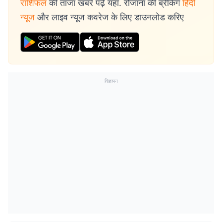
राशिफल
की ताजा खबरें पढ़ें यहां. रोजाना की ब्रेकिंग
हिंदी
न्यूज
और लाइव न्यूज कवरेज के लिए डाउनलोड करिए
विज्ञापन